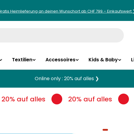
Gratis Heimlieferung an deinen Wunschort ab CHF 799.– Einkaufswert 
Textilien
Accessoires
Kids & Baby
L
Online only : 20% auf alles ❯
20% auf alles
20% auf alles