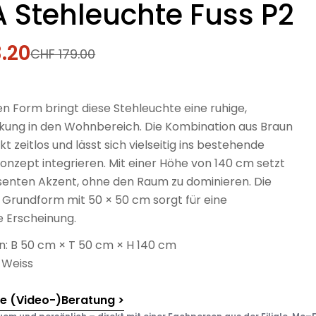
 Stehleuchte Fuss P2
.20
fspreis
rer
CHF 179.00
ren Form bringt diese Stehleuchte eine ruhige,
kung in den Wohnbereich. Die Kombination aus Braun
kt zeitlos und lässt sich vielseitig ins bestehende
onzept integrieren. Mit einer Höhe von 140 cm setzt
äsenten Akzent, ohne den Raum zu dominieren. Die
 Grundform mit 50 × 50 cm sorgt für eine
 Erscheinung.
 B 50 cm × T 50 cm × H 140 cm
 Weiss
he (Video-)Beratung >