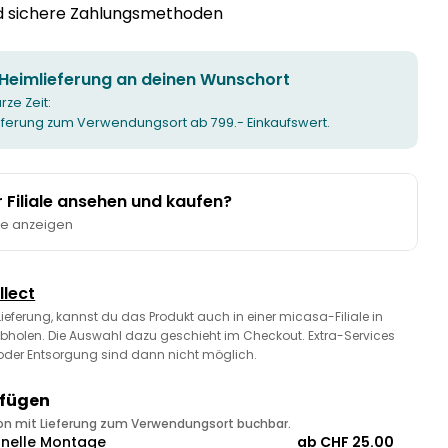
nd sichere Zahlungsmethoden
 Heimlieferung an deinen Wunschort
urze Zeit:
ieferung zum Verwendungsort ab 799.- Einkaufswert.
er Filiale ansehen und kaufen?
te anzeigen
llect
 Lieferung, kannst du das Produkt auch in einer micasa-Filiale in
bholen. Die Auswahl dazu geschieht im Checkout. Extra-Services
oder Entsorgung sind dann nicht möglich.
ufügen
ion mit Lieferung zum Verwendungsort buchbar.
onelle Montage
ab CHF 25.00