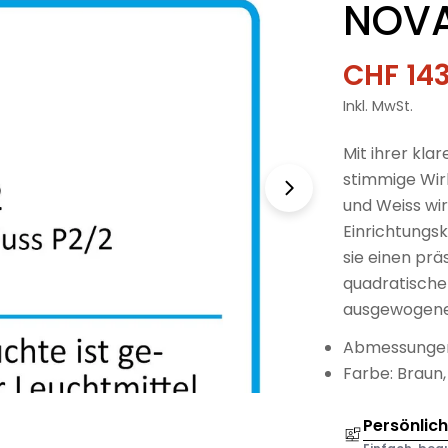
NOVA
CHF 143
Verkau
Regulä
Inkl. MwSt.
Preis
Mit ihrer kla
stimmige Wir
und Weiss wir
Einrichtungsk
sie einen pr
quadratische
ausgewogene
Abmessungen:
Farbe: Braun,
Persönlic