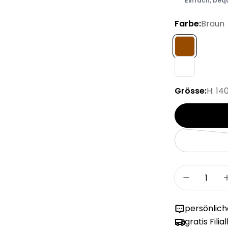
Einfach, bequ
Farbe:
Braun
Grösse:
H: 14
Menge
Menge fü
persönlic
gratis Filia