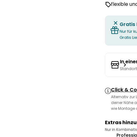
flexible u
Gratis
Nur für k
Gratis L
In ein
Standor
Click & Co
Alternativ zur
deiner Nähe a
wie Montage 
Extras hinz
Nur in Kombinat
Professi