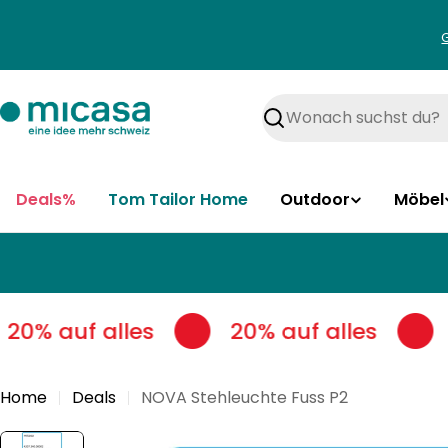
Zum
Inhalt
springen
Suchen
Deals%
Tom Tailor Home
Outdoor
Möbel
20% auf alles
20% auf alles
Home
Deals
NOVA Stehleuchte Fuss P2