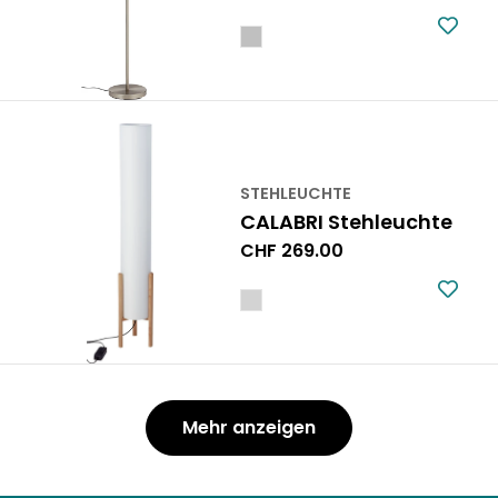
Preis
STEHLEUCHTE
CALABRI Stehleuchte
Regulärer
CHF 269.00
Preis
Mehr anzeigen