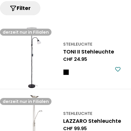
l
Filter
u
n
derzeit nur in Filialen
g
STEHLEUCHTE
:
TONI II Stehleuchte
Regulärer
CHF 24.95
Preis
derzeit nur in Filialen
STEHLEUCHTE
LAZZARO Stehleuchte
Regulärer
CHF 99.95