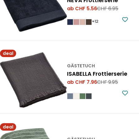
NEVA Frottierserie
ab CHF 5.56
CHF 6.95
Verkaufspreis
Regulärer
Preis
+12
deal
GÄSTETUCH
ISABELLA Frottierserie
ab CHF 7.96
CHF 9.95
Verkaufspreis
Regulärer
Preis
deal