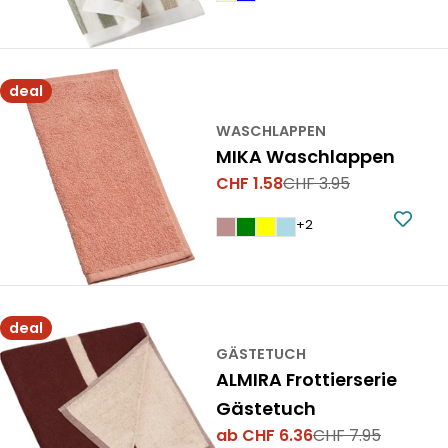
deal
WASCHLAPPEN
MIKA Waschlappen
CHF 1.58
CHF 3.95
Verkaufspreis
Regulärer
Preis
+2
deal
GÄSTETUCH
ALMIRA Frottierserie
Gästetuch
ab CHF 6.36
CHF 7.95
Verkaufspreis
Regulärer