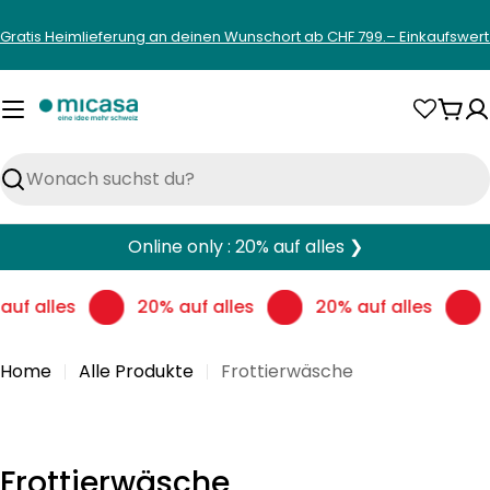
Zum
Gratis Heimlieferung an deinen Wunschort ab CHF 799.– Einkaufswert
Inhalt
springen
War
Suchen
Online only : 20% auf alles ❯
uf alles
20% auf alles
20% auf alles
Home
Alle Produkte
Frottierwäsche
S
Frottierwäsche