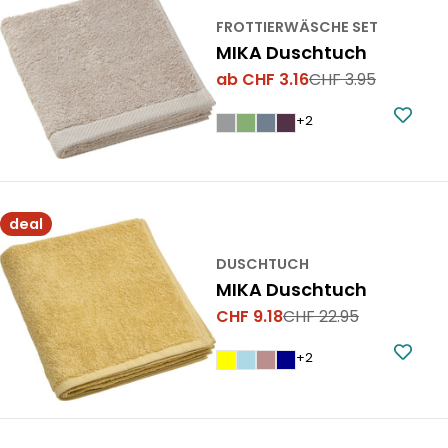
FROTTIERWÄSCHE SET
MIKA Duschtuch
ab CHF 3.16
CHF 3.95
Verkaufspreis
Regulärer
Preis
+2
deal
DUSCHTUCH
MIKA Duschtuch
CHF 9.18
CHF 22.95
Verkaufspreis
Regulärer
Preis
+2