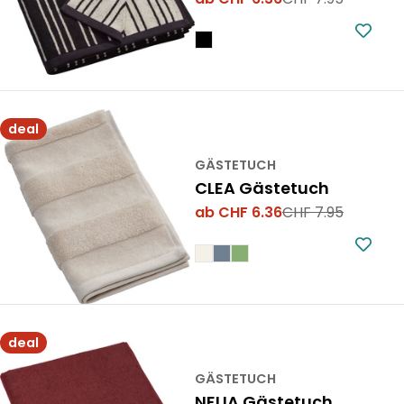
Verkaufspreis
Regulärer
Preis
deal
GÄSTETUCH
CLEA Gästetuch
ab CHF 6.36
CHF 7.95
Verkaufspreis
Regulärer
Preis
deal
GÄSTETUCH
NELIA Gästetuch