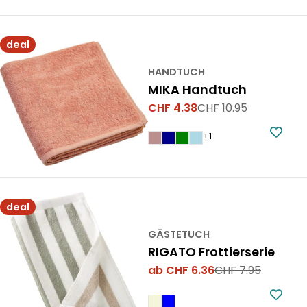
deal
HANDTUCH
MIKA Handtuch
CHF 4.38
CHF 10.95
Verkaufspreis
Regulärer
Preis
+1
deal
GÄSTETUCH
RIGATO Frottierserie
ab CHF 6.36
CHF 7.95
Verkaufspreis
Regulärer
Preis