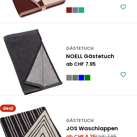
Preis
GÄSTETUCH
NOELL Gästetuch
Regulärer
ab CHF 7.95
Preis
deal
GÄSTETUCH
JOS Waschlappen
ab CHF 6.36
CHF 7.95