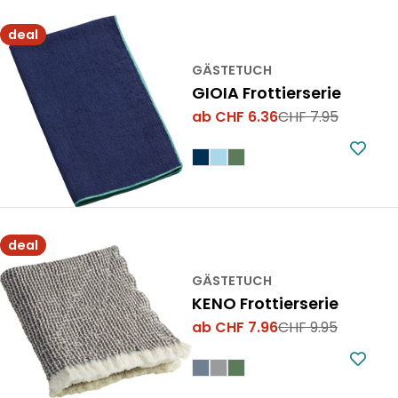
deal
GÄSTETUCH
GIOIA Frottierserie
ab CHF 6.36
CHF 7.95
Verkaufspreis
Regulärer
Preis
deal
GÄSTETUCH
KENO Frottierserie
ab CHF 7.96
CHF 9.95
Verkaufspreis
Regulärer
Preis