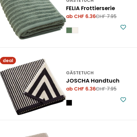
GÄSTETUCH
FELIA Frottierserie
ab CHF 6.36
CHF 7.95
Verkaufspreis
Regulärer
Preis
deal
GÄSTETUCH
JOSCHA Handtuch
ab CHF 6.36
CHF 7.95
Verkaufspreis
Regulärer
Preis