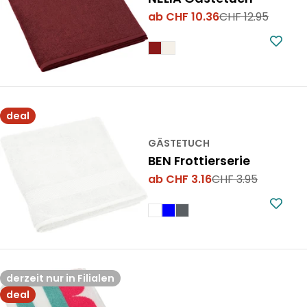
ab CHF 10.36
CHF 12.95
Verkaufspreis
Regulärer
Preis
deal
GÄSTETUCH
BEN Frottierserie
ab CHF 3.16
CHF 3.95
Verkaufspreis
Regulärer
Preis
derzeit nur in Filialen
deal