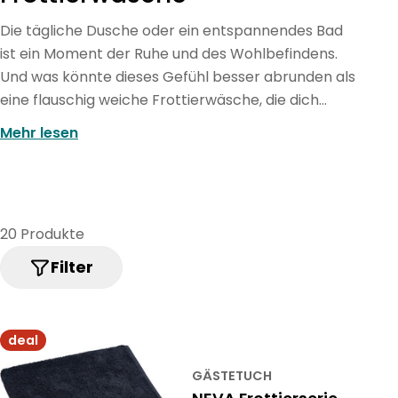
a
Die tägliche Dusche oder ein entspannendes Bad
m
ist ein Moment der Ruhe und des Wohlbefindens.
m
Und was könnte dieses Gefühl besser abrunden als
eine flauschig weiche Frottierwäsche, die dich
l
sanft umhüllt und sofort trocknet? Bei micasa
u
Mehr lesen
findest du eine erlesene Auswahl an
n
Frottierwäsche, die dein Badezimmer in eine echte
g
Wohlfühloase verwandelt.
:
20 Produkte
Filter
deal
GÄSTETUCH