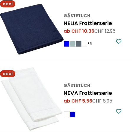
deal
GÄSTETUCH
NELIA Frottierserie
ab CHF 10.36
CHF 12.95
Verkaufspreis
Regulärer
Preis
+6
deal
GÄSTETUCH
NEVA Frottierserie
ab CHF 5.56
CHF 6.95
Verkaufspreis
Regulärer
Preis