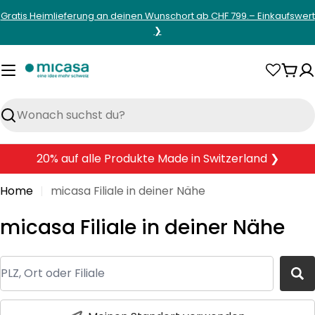
Zum
Gratis Heimlieferung an deinen Wunschort ab CHF 799.– Einkaufswert
Inhalt
❯
springen
War
Suchen
20% auf alle Produkte Made in Switzerland ❯
Home
micasa Filiale in deiner Nähe
micasa Filiale in deiner Nähe