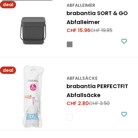
deal
ABFALLEIMER
brabantia SORT & GO
Abfalleimer
CHF 15.96
CHF 19.95
Verkaufspreis
Regulärer
Preis
deal
ABFALLSÄCKE
brabantia PERFECTFIT
Abfallsäcke
CHF 2.80
CHF 3.50
Verkaufspreis
Regulärer
Preis