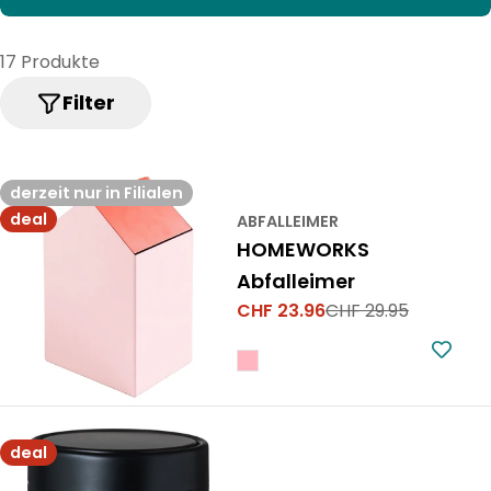
m
m
17 Produkte
l
Filter
u
n
derzeit nur in Filialen
g
deal
ABFALLEIMER
:
HOMEWORKS
Abfalleimer
CHF 23.96
CHF 29.95
Verkaufspreis
Regulärer
Preis
deal