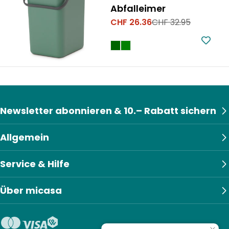
Abfalleimer
CHF 26.36
CHF 32.95
Verkaufspreis
Regulärer
Preis
Newsletter abonnieren & 10.– Rabatt sichern
Allgemein
Service & Hilfe
Über micasa