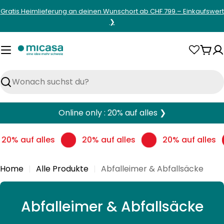
Zum
Gratis Heimlieferung an deinen Wunschort ab CHF 799.– Einkaufswert
Inhalt
❯
springen
War
Suchen
Online only : 20% auf alles ❯
20% auf alles
20% auf alles
20% auf alles
Home
Alle Produkte
Abfalleimer & Abfallsäcke
S
Abfalleimer & Abfallsäcke
a