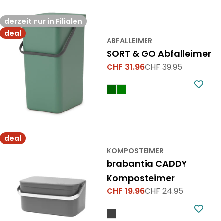
derzeit nur in Filialen
deal
ABFALLEIMER
SORT & GO Abfalleimer
CHF 31.96
CHF 39.95
Verkaufspreis
Regulärer
Preis
deal
KOMPOSTEIMER
brabantia CADDY
Komposteimer
CHF 19.96
CHF 24.95
Verkaufspreis
Regulärer
Preis