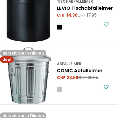
TISCHABFALLEIMER
LEVIO Tischabfalleimer
CHF 14.36
CHF 17.95
Verkaufspreis
Regulärer
Preis
derzeit nur in Filialen
deal
ABFALLEIMER
CONIC Abfalleimer
CHF 23.96
CHF 29.95
Verkaufspreis
Regulärer
Preis
derzeit nur in Filialen