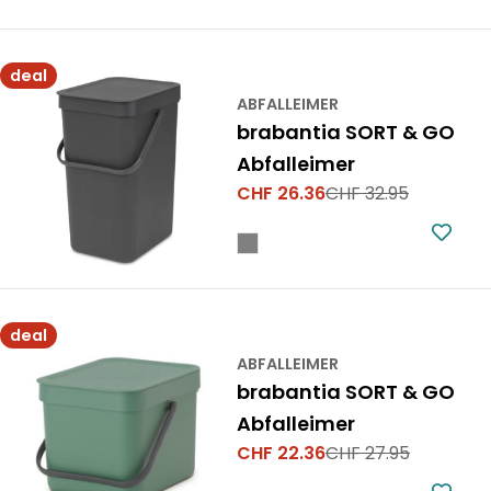
deal
ABFALLEIMER
brabantia SORT & GO
Abfalleimer
CHF 26.36
CHF 32.95
Verkaufspreis
Regulärer
Preis
deal
ABFALLEIMER
brabantia SORT & GO
Abfalleimer
CHF 22.36
CHF 27.95
Verkaufspreis
Regulärer
Preis