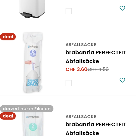
Preis
deal
ABFALLSÄCKE
brabantia PERFECTFIT
Abfallsäcke
CHF 3.60
CHF 4.50
Verkaufspreis
Regulärer
Preis
derzeit nur in Filialen
deal
ABFALLSÄCKE
brabantia PERFECTFIT
Abfallsäcke