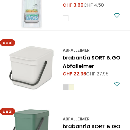
CHF 3.60
CHF 4.50
Verkaufspreis
Regulärer
Preis
deal
ABFALLEIMER
brabantia SORT & GO
Abfalleimer
CHF 22.36
CHF 27.95
Verkaufspreis
Regulärer
Preis
deal
ABFALLEIMER
brabantia SORT & GO