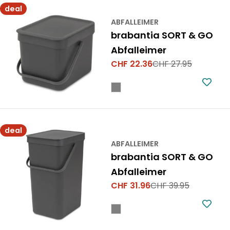
deal
ABFALLEIMER
brabantia SORT & GO
Abfalleimer
CHF 22.36
CHF 27.95
Verkaufspreis
Regulärer
Preis
deal
ABFALLEIMER
brabantia SORT & GO
Abfalleimer
CHF 31.96
CHF 39.95
Verkaufspreis
Regulärer
Preis