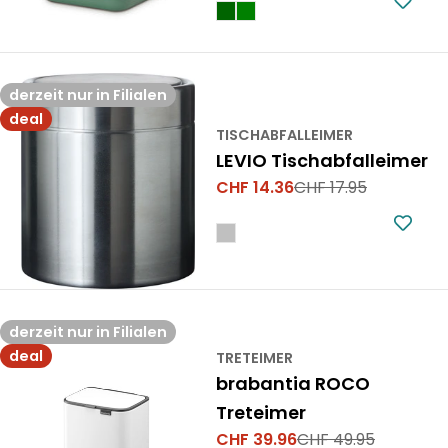
derzeit nur in Filialen
deal
TISCHABFALLEIMER
LEVIO Tischabfalleimer
CHF 14.36
CHF 17.95
Verkaufspreis
Regulärer
Preis
derzeit nur in Filialen
deal
TRETEIMER
brabantia ROCO
Treteimer
CHF 39.96
CHF 49.95
Verkaufspreis
Regulärer