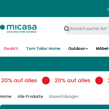
Zum
Inhalt
springen
Suchen
Deals%
Tom Tailor Home
Outdoor
Möbel
20% auf alles
20% auf alles
Home
Alle Produkte
Kissenfüllungen