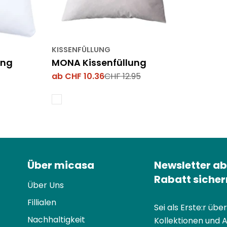
KISSENFÜLLUNG
ung
MONA Kissenfüllung
ab CHF 10.36
CHF 12.95
Verkaufspreis
Regulärer
Preis
Über micasa
Newsletter ab
Rabatt sicher
Über Uns
Fillialen
Sei als Erste:r übe
Nachhaltigkeit
Kollektionen und 