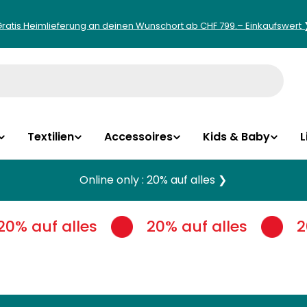
Gratis Heimlieferung an deinen Wunschort ab CHF 799.– Einkaufswert 
Textilien
Accessoires
Kids & Baby
L
Online only : 20% auf alles ❯
20% auf alles
20% auf alles
2