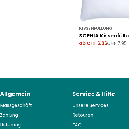
KISSENFÜLLUNG
SOPHIA Kissenfüll
ab CHF 6.36
CHF 7.95
Verkaufspreis
Regulärer
Preis
Allgemein
Service & Hilfe
Massgeschäft
Unsere Services
Zahlung
Retouren
Lieferung
FAQ