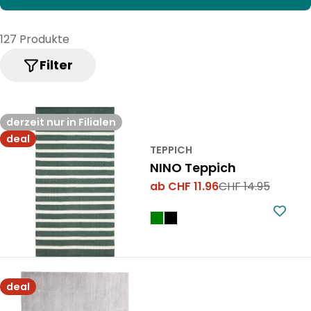
m
m
127 Produkte
l
Filter
u
n
derzeit nur in Filialen
g
deal
TEPPICH
:
NINO Teppich
ab CHF 11.96
CHF 14.95
Verkaufspreis
Regulärer
Preis
deal