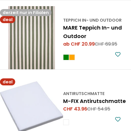
derzeit nur in Filialen
deal
TEPPICH IN- UND OUTDOOR
MARE Teppich In- und
Outdoor
ab CHF 20.99
CHF 69.95
Verkaufspreis
Regulärer
Preis
deal
ANTIRUTSCHMATTE
M-FIX Antirutschmatte
CHF 43.96
CHF 54.95
Verkaufspreis
Regulärer
Preis