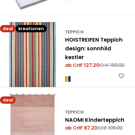
deal
kreationen
TEPPICH
HOISTREIFEN Teppich
design: sonnhild
kestler
ab CHF 127.20
CHF 159.00
Verkaufspreis
Regulärer
Preis
deal
TEPPICH
NAOMI Kinderteppich
ab CHF 87.20
CHF 109.00
Verkaufspreis
Regulärer