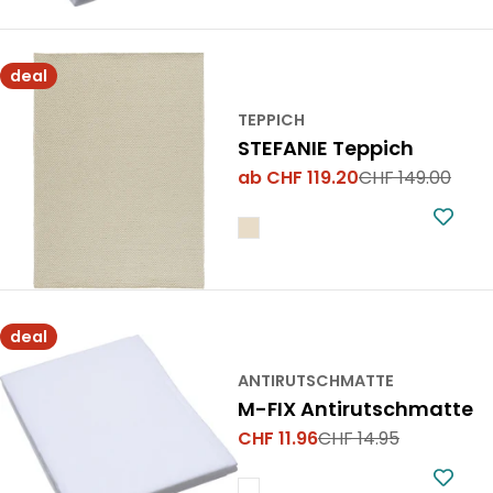
deal
TEPPICH
STEFANIE Teppich
ab CHF 119.20
CHF 149.00
Verkaufspreis
Regulärer
Preis
deal
ANTIRUTSCHMATTE
M-FIX Antirutschmatte
CHF 11.96
CHF 14.95
Verkaufspreis
Regulärer
Preis