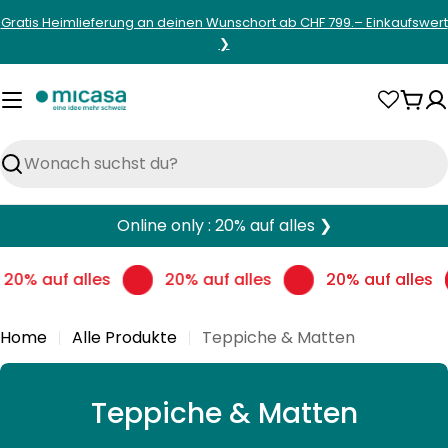
Zum
Gratis Heimlieferung an deinen Wunschort ab CHF 799.– Einkaufswert
Inhalt
❯
springen
War
Suchen
Online only : 20% auf alles ❯
20% auf alles
20% auf alles
20% auf alles
Home
Alle Produkte
Teppiche & Matten
S
Teppiche & Matten
a