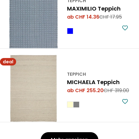
TEPPICH
MAXIMILIO Teppich
ab CHF 14.36
CHF 17.95
Verkaufspreis
Regulärer
Preis
deal
TEPPICH
MICHAELA Teppich
ab CHF 255.20
CHF 319.00
Verkaufspreis
Regulärer
Preis