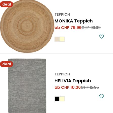
deal
TEPPICH
MONIKA Teppich
ab CHF 79.96
CHF 99.95
Verkaufspreis
Regulärer
Preis
deal
TEPPICH
HELIVIA Teppich
ab CHF 10.36
CHF 12.95
Verkaufspreis
Regulärer
Preis