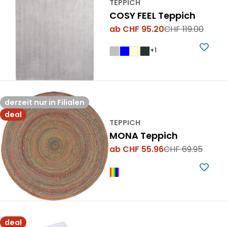
TEPPICH
COSY FEEL Teppich
ab CHF 95.20
CHF 119.00
Verkaufspreis
Regulärer
Preis
+1
derzeit nur in Filialen
deal
TEPPICH
MONA Teppich
ab CHF 55.96
CHF 69.95
Verkaufspreis
Regulärer
Preis
deal