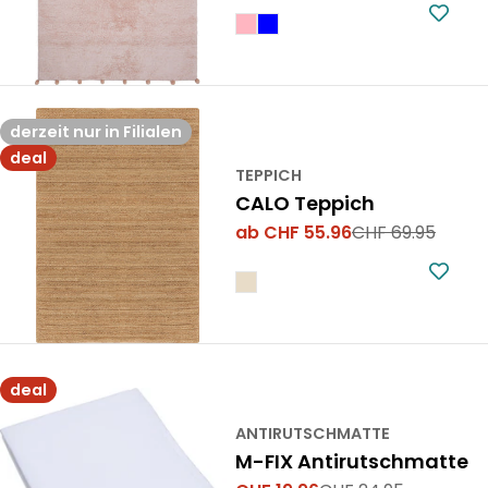
Preis
derzeit nur in Filialen
deal
TEPPICH
CALO Teppich
ab CHF 55.96
CHF 69.95
Verkaufspreis
Regulärer
Preis
deal
ANTIRUTSCHMATTE
M-FIX Antirutschmatte