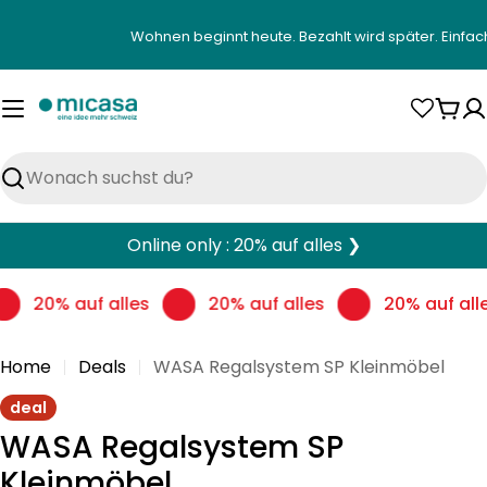
Zum
Wohnen beginnt heute. Bezahlt wird später. Einfac
Inhalt
springen
War
Suchen
Online only : 20% auf alles ❯
20% auf alles
20% auf alles
20% auf all
Home
Deals
WASA Regalsystem SP Kleinmöbel
deal
WASA Regalsystem SP
Kleinmöbel