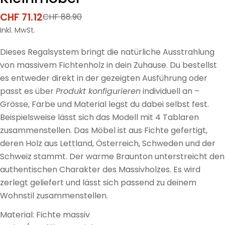
CHF 71.12
CHF 88.90
Verkaufspreis
Regulärer
Preis
Inkl. MwSt.
Dieses Regalsystem bringt die natürliche Ausstrahlung
von massivem Fichtenholz in dein Zuhause. Du bestellst
es entweder direkt in der gezeigten Ausführung oder
passt es über
Produkt konfigurieren
individuell an –
Grösse, Farbe und Material legst du dabei selbst fest.
Beispielsweise lässt sich das Modell mit 4 Tablaren
zusammenstellen. Das Möbel ist aus Fichte gefertigt,
deren Holz aus Lettland, Österreich, Schweden und der
Schweiz stammt. Der warme Braunton unterstreicht den
authentischen Charakter des Massivholzes. Es wird
zerlegt geliefert und lässt sich passend zu deinem
Wohnstil zusammenstellen.
Material: Fichte massiv