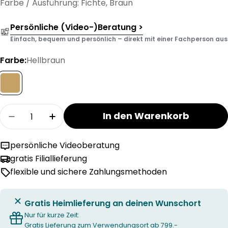
Farbe / Ausführung: Fichte, Braun
Persönliche (Video-)Beratung >
Einfach, bequem und persönlich – direkt mit einer Fachperson aus d
Farbe:
Hellbraun
Menge
In den Warenkorb
Menge für WASA Regalsystem SP Kleinmöbel v
Menge für WASA Regalsystem SP Kle
persönliche Videoberatung
gratis Filiallieferung
flexible und sichere Zahlungsmethoden
Gratis Heimlieferung an deinen Wunschort
Nur für kurze Zeit:
Gratis Lieferung zum Verwendungsort ab 799.-