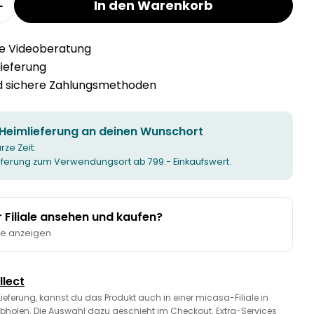
In den Warenkorb
r VIOLA verringern
Menge für VIOLA erhöhen
he Videoberatung
llieferung
nd sichere Zahlungsmethoden
 Heimlieferung an deinen Wunschort
urze Zeit:
ieferung zum Verwendungsort ab 799.- Einkaufswert.
er Filiale ansehen und kaufen?
te anzeigen
llect
 Lieferung, kannst du das Produkt auch in einer micasa-Filiale in
bholen. Die Auswahl dazu geschieht im Checkout. Extra-Services