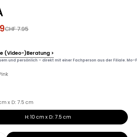
A
39
fspreis
rer
CHF 7.95
he (Video-)Beratung >
em und persönlich – direkt mit einer Fachperson aus der Filiale. Mo–F
Pink
 cm x D: 7.5 cm
H: 10 cm x D: 7.5 cm