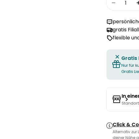
Menge fü
persönlic
gratis Filia
flexible u
Gratis
Nur für k
Gratis L
In ein
Standor
Click & Co
Alternativ zur
deiner Nähe a