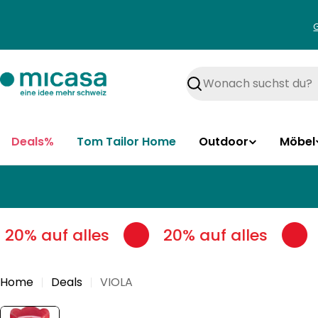
Zum
Inhalt
springen
Suchen
Deals%
Tom Tailor Home
Outdoor
Möbel
20% auf alles
20% auf alles
Home
Deals
VIOLA