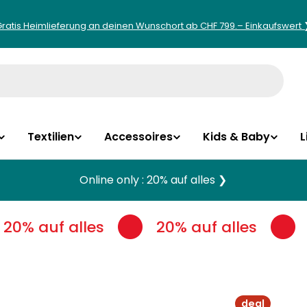
Gratis Heimlieferung an deinen Wunschort ab CHF 799.– Einkaufswert 
Textilien
Accessoires
Kids & Baby
L
Online only : 20% auf alles ❯
20% auf alles
20% auf alles
deal