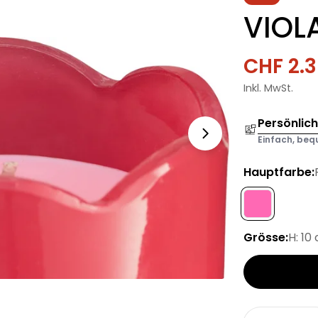
VIOL
CHF 2.
Verkau
Regulä
Inkl. MwSt.
Preis
Persönlic
Einfach, bequ
Hauptfarbe:
Grösse:
H: 10
Menge