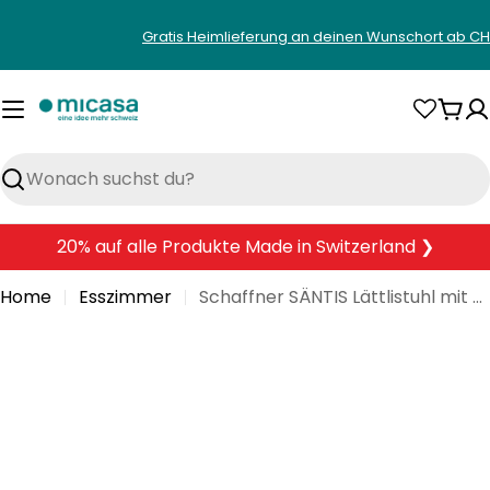
Zum
Gratis Heimlieferung an deinen Wunschort ab CH
Inhalt
springen
War
Suchen
20% auf alle Produkte Made in Switzerland ❯
Home
Esszimmer
Schaffner SÄNTIS Lättlistuhl mit Armlehne