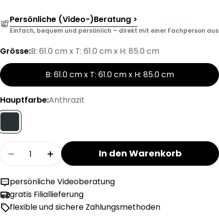
Persönliche (Video-)Beratung >
Einfach, bequem und persönlich – direkt mit einer Fachperson aus d
Grösse:
B: 61.0 cm x T: 61.0 cm x H: 85.0 cm
B: 61.0 cm x T: 61.0 cm x H: 85.0 cm
Hauptfarbe:
Anthrazit
Menge
In den Warenkorb
Menge für Schaffner SÄNTIS Lättlistuhl mit Ar
Menge für Schaffner SÄNTIS Lättlistu
persönliche Videoberatung
gratis Filiallieferung
flexible und sichere Zahlungsmethoden