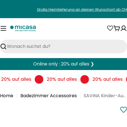
Zum
Gratis Heimlieferung an deinen Wunschort ab CH
Inhalt
springen
War
Suchen
Online only : 20% auf alles ❯
20% auf alles
20% auf alles
20% auf alles
Home
Badezimmer Accessoires
SAVINA Kinder-Aufbewahrungsbox