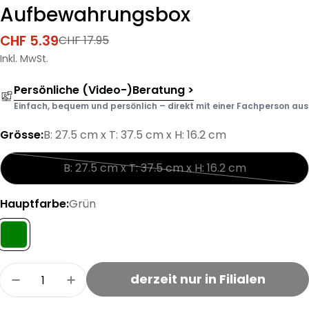
Aufbewahrungsbox
CHF 5.39
CHF 17.95
Verkaufspreis
Regulärer
Preis
Inkl. MwSt.
Persönliche (Video-)Beratung >
Einfach, bequem und persönlich – direkt mit einer Fachperson aus d
Grösse:
B: 27.5 cm x T: 37.5 cm x H: 16.2 cm
B: 27.5 cm x T: 37.5 cm x H: 16.2 cm
Variante
ausverkauft
Hauptfarbe:
Grün
oder
nicht
verfügbar
Menge
derzeit nur in Filialen
Menge für SAVINA Kinder-Aufbewahrungsbox 
Menge für SAVINA Kinder-Aufbewahr