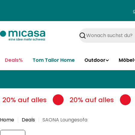
Zum
Inhalt
springen
Suchen
Deals%
Tom Tailor Home
Outdoor
Möbel
20% auf alles
20% auf alles
Home
Deals
SAONA Loungesofa