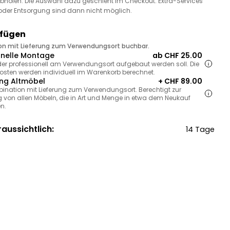
bholen. Die Auswahl dazu geschieht im Checkout. Extra-Services
oder Entsorgung sind dann nicht möglich.
ufügen
ion mit Lieferung zum Verwendungsort buchbar.
onelle Montage
ab CHF 25.00
, der professionell am Verwendungsort aufgebaut werden soll. Die
sten werden individuell im Warenkorb berechnet.
ng Altmöbel
+ CHF 89.00
bination mit Lieferung zum Verwendungsort. Berechtigt zur
 von allen Möbeln, die in Art und Menge in etwa dem Neukauf
n.
raussichtlich:
14 Tage