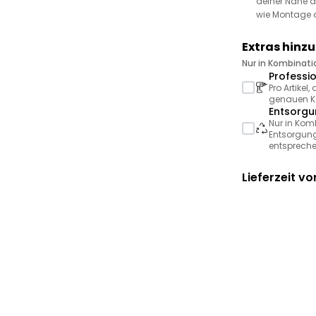
deiner Nähe a
wie Montage 
Extras hinz
Nur in Kombinat
Professi
Pro Artikel
genauen Ko
Entsorgu
Nur in Kom
Entsorgung
entspreche
Lieferzeit vo