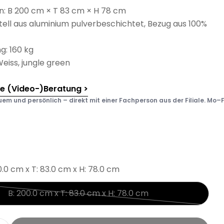
 B 200 cm × T 83 cm × H 78 cm
tell aus aluminium pulverbeschichtet, Bezug aus 100%
g: 160 kg
eiss, jungle green
he (Video-)Beratung >
em und persönlich – direkt mit einer Fachperson aus der Filiale. Mo–F
0.0 cm x T: 83.0 cm x H: 78.0 cm
B: 200.0 cm x T: 83.0 cm x H: 78.0 cm
Variante
ausverkauft