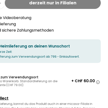
oder
derzeit nur in Filialen
r SAONA Loungesofa verringern
Menge für SAONA Loungesofa erhöhen
nicht
verfügbar
he Videoberatung
llieferung
nd sichere Zahlungsmethoden
 Heimlieferung an deinen Wunschort
urze Zeit:
ieferung zum Verwendungsort ab 799.- Einkaufswert.
g zum Verwendungsort
+ CHF 60.00
ro Warenkorb. Standardlieferung an die
ante (CHF 79.00).
llect
 Lieferung, kannst du das Produkt auch in einer micasa-Filiale in