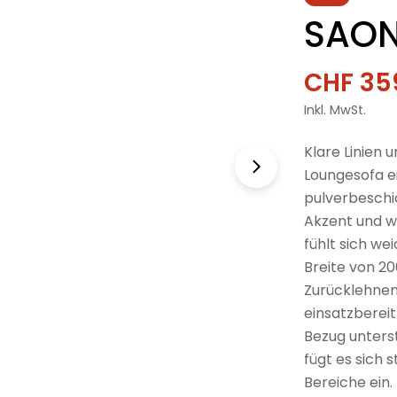
SAON
CHF 35
Verkau
Regulä
Inkl. MwSt.
Preis
Klare Linien
Loungesofa e
pulverbeschi
Akzent und wi
fühlt sich we
Breite von 20
Zurücklehnen.
einsatzbereit
Bezug unters
fügt es sich
Bereiche ein.