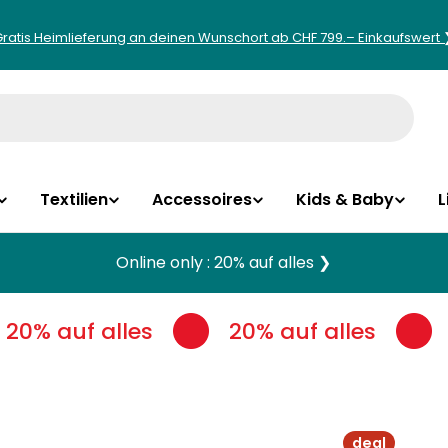
Gratis Heimlieferung an deinen Wunschort ab CHF 799.– Einkaufswert 
Textilien
Accessoires
Kids & Baby
L
Online only : 20% auf alles ❯
20% auf alles
20% auf alles
deal