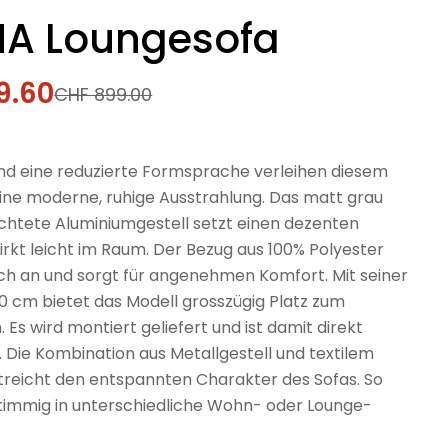
A Loungesofa
9.60
fspreis
rer
CHF 899.00
 und eine reduzierte Formsprache verleihen diesem
ine moderne, ruhige Ausstrahlung. Das matt grau
chtete Aluminiumgestell setzt einen dezenten
rkt leicht im Raum. Der Bezug aus 100% Polyester
ich an und sorgt für angenehmen Komfort. Mit seiner
0 cm bietet das Modell grosszügig Platz zum
 Es wird montiert geliefert und ist damit direkt
. Die Kombination aus Metallgestell und textilem
treicht den entspannten Charakter des Sofas. So
 stimmig in unterschiedliche Wohn- oder Lounge-