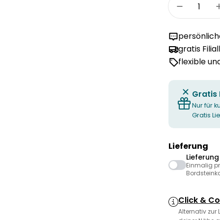
Menge
Menge fü
persönlic
gratis Filia
flexible u
Gratis
Nur für k
Gratis L
Lieferung
Lieferun
Einmalig p
Bordsteink
Click & Co
Alternativ zur