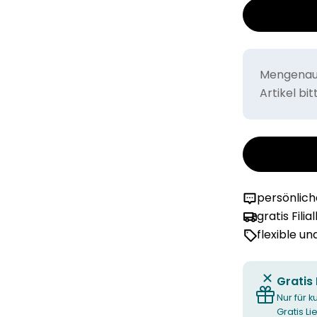
Mengenaus
Artikel bi
persönlic
gratis Filia
flexible u
Gratis
Nur für k
Gratis L