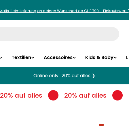
Gratis Heimlieferung an deinen Wunschort ab CHF 799.– Einkaufswert 
Textilien
Accessoires
Kids & Baby
L
Online only : 20% auf alles ❯
20% auf alles
20% auf alles
2