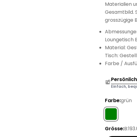
Materialien 
Gesamtbild. S
grosszügige 
Abmessungen:
Loungetisch B
Material: Ges
Tisch: Gestel
Farbe / Ausfü
Persönlic
Einfach, bequ
Farbe:
grün
Grösse:
B:193