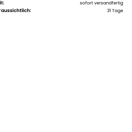
t:
sofort versandfertig
raussichtlich:
31 Tage