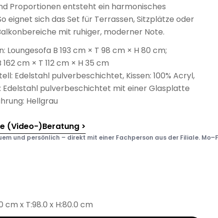
und Proportionen entsteht ein harmonisches
o eignet sich das Set für Terrassen, Sitzplätze oder
Balkonbereiche mit ruhiger, moderner Note.
 Loungesofa B 193 cm × T 98 cm × H 80 cm;
 162 cm × T 112 cm × H 35 cm
tell: Edelstahl pulverbeschichtet, Kissen: 100% Acryl,
l: Edelstahl pulverbeschichtet mit einer Glasplatte
hrung: Hellgrau
he (Video-)Beratung >
em und persönlich – direkt mit einer Fachperson aus der Filiale. Mo–F
.0 cm x T:98.0 x H:80.0 cm