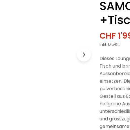
SAMO
+Tis
CHF 1'9
Verkau
Regulä
Inkl. MwSt.
Preis
Dieses Loung
Tisch und bri
Aussenbereich
einsetzen. Di
pulverbeschic
Gestell aus E
hellgraue Aus
unterschiedl
und grosszügi
gemeinsame S