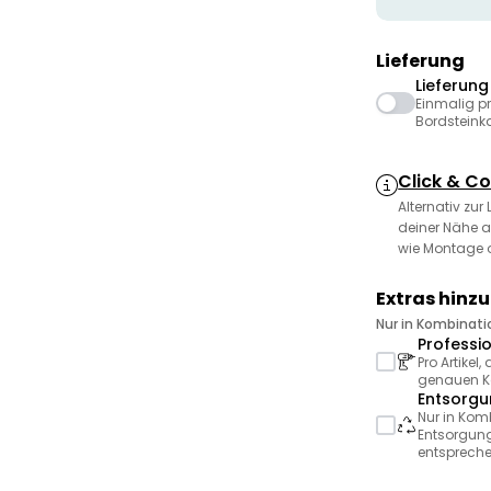
Lieferung
Lieferun
Einmalig p
Bordsteink
Click & Co
Alternativ zur
deiner Nähe a
wie Montage 
Extras hinz
Nur in Kombinat
Professi
Pro Artikel
genauen Ko
Entsorgu
Nur in Kom
Entsorgung
entspreche