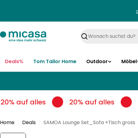
Zum
Inhalt
springen
Suchen
Deals%
Tom Tailor Home
Outdoor
Möbel
20% auf alles
20% auf alles
Home
Deals
SAMOA Lounge Set_Sofa +Tisch gross