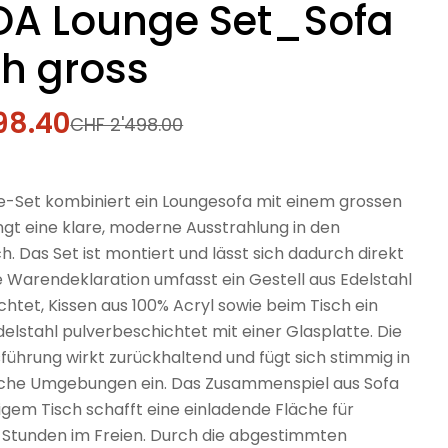
A Lounge Set_Sofa
ch gross
98.40
fspreis
rer
CHF 2'498.00
e-Set kombiniert ein Loungesofa mit einem grossen
ngt eine klare, moderne Ausstrahlung in den
. Das Set ist montiert und lässt sich dadurch direkt
e Warendeklaration umfasst ein Gestell aus Edelstahl
htet, Kissen aus 100% Acryl sowie beim Tisch ein
delstahl pulverbeschichtet mit einer Glasplatte. Die
führung wirkt zurückhaltend und fügt sich stimmig in
iche Umgebungen ein. Das Zusammenspiel aus Sofa
gem Tisch schafft eine einladende Fläche für
tunden im Freien. Durch die abgestimmten