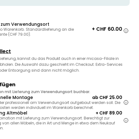
g zum Verwendungsort
+ CHF 60.00
ro Warenkorb. Standardlieferung an die
ante (CHF 79.00).
llect
 Lieferung, kannst du das Produkt auch in einer micasa-Filiale in
bholen. Die Auswahl dazu geschieht im Checkout. Extra-Services
oder Entsorgung sind dann nicht möglich.
ufügen
ion mit Lieferung zum Verwendungsort buchbar.
onelle Montage
ab CHF 25.00
, der professionell am Verwendungsort aufgebaut werden soll. Die
sten werden individuell im Warenkorb berechnet.
ng Altmöbel
+ CHF 89.00
bination mit Lieferung zum Verwendungsort. Berechtigt zur
 von allen Möbeln, die in Art und Menge in etwa dem Neukauf
n.