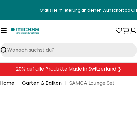
Zum
Gratis Heimlieferung an deinen Wunschort ab CH
Inhalt
springen
War
Suchen
20% auf alle Produkte Made in Switzerland ❯
Home
Garten & Balkon
SAMOA Lounge Set