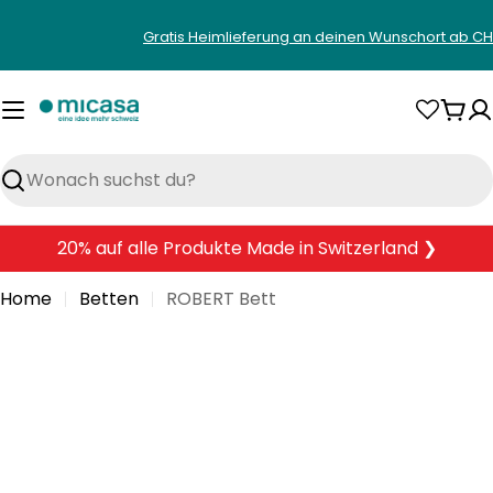
Zum
Gratis Heimlieferung an deinen Wunschort ab CH
Inhalt
springen
War
Suchen
20% auf alle Produkte Made in Switzerland ❯
Home
Betten
ROBERT Bett