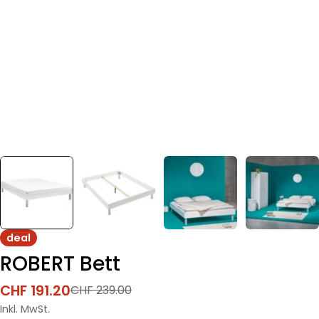
deal
ROBERT Bett
CHF 191.20
CHF 239.00
Verkaufspreis
Regulärer
Preis
Inkl. MwSt.