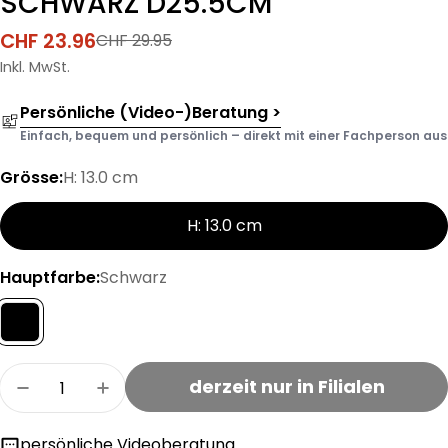
SCHWARZ D25.5CM
CHF 23.96
CHF 29.95
Verkaufspreis
Regulärer
Preis
Inkl. MwSt.
Persönliche (Video-)Beratung >
Einfach, bequem und persönlich – direkt mit einer Fachperson aus d
Grösse:
H: 13.0 cm
H: 13.0 cm
Hauptfarbe:
Schwarz
Menge
derzeit nur in Filialen
Menge für OEIRAS SALATSCHUESSEL SCHWARZ D
Menge für OEIRAS SALATSCHUESSEL 
persönliche Videoberatung