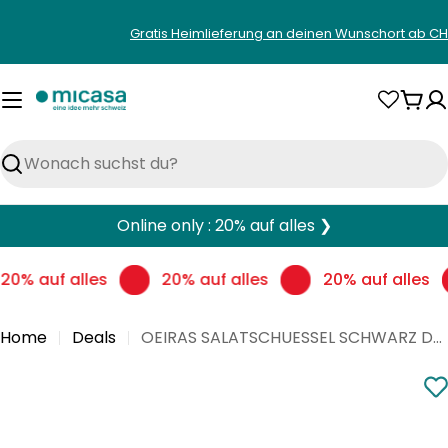
Zum
Gratis Heimlieferung an deinen Wunschort ab CH
Inhalt
springen
War
Suchen
Online only : 20% auf alles ❯
20% auf alles
20% auf alles
20% auf alles
Home
Deals
OEIRAS SALATSCHUESSEL SCHWARZ D25.5CM