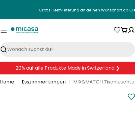
Zum
Gratis Heimlieferung an deinen Wunschort ab CH
Inhalt
springen
War
Suchen
20% auf alle Produkte Made in Switzerland ❯
Home
Esszimmerlampen
MIX&MATCH Tischleuchte