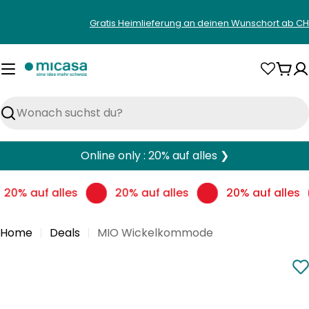
Zum
Gratis Heimlieferung an deinen Wunschort ab CH
Inhalt
springen
War
Suchen
Online only : 20% auf alles ❯
20% auf alles
20% auf alles
20% auf alles
Home
Deals
MIO Wickelkommode