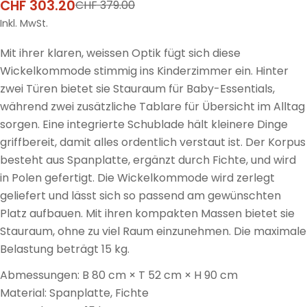
CHF 303.20
CHF 379.00
Verkaufspreis
Regulärer
Preis
Inkl. MwSt.
Mit ihrer klaren, weissen Optik fügt sich diese
Wickelkommode stimmig ins Kinderzimmer ein. Hinter
zwei Türen bietet sie Stauraum für Baby-Essentials,
während zwei zusätzliche Tablare für Übersicht im Alltag
sorgen. Eine integrierte Schublade hält kleinere Dinge
griffbereit, damit alles ordentlich verstaut ist. Der Korpus
besteht aus Spanplatte, ergänzt durch Fichte, und wird
in Polen gefertigt. Die Wickelkommode wird zerlegt
geliefert und lässt sich so passend am gewünschten
Platz aufbauen. Mit ihren kompakten Massen bietet sie
Stauraum, ohne zu viel Raum einzunehmen. Die maximale
Belastung beträgt 15 kg.
Abmessungen: B 80 cm × T 52 cm × H 90 cm
Material: Spanplatte, Fichte