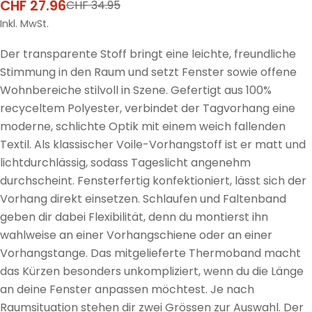
CHF 27.96
CHF 34.95
Verkaufspreis
Regulärer
Preis
Inkl. MwSt.
Der transparente Stoff bringt eine leichte, freundliche
Stimmung in den Raum und setzt Fenster sowie offene
Wohnbereiche stilvoll in Szene. Gefertigt aus 100%
recyceltem Polyester, verbindet der Tagvorhang eine
moderne, schlichte Optik mit einem weich fallenden
Textil. Als klassischer Voile-Vorhangstoff ist er matt und
lichtdurchlässig, sodass Tageslicht angenehm
durchscheint. Fensterfertig konfektioniert, lässt sich der
Vorhang direkt einsetzen. Schlaufen und Faltenband
geben dir dabei Flexibilität, denn du montierst ihn
wahlweise an einer Vorhangschiene oder an einer
Vorhangstange. Das mitgelieferte Thermoband macht
das Kürzen besonders unkompliziert, wenn du die Länge
an deine Fenster anpassen möchtest. Je nach
Raumsituation stehen dir zwei Grössen zur Auswahl. Der