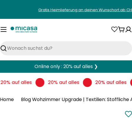
Zum
Gratis Heimlieferung an deinen Wunschort ab CH
Inhalt
springen
War
Suchen
Online only : 20% auf alles ❯
20% auf alles
20% auf alles
20% auf alles
Home
Blog Wohzimmer Upgrade | Textilien: Stoffliche