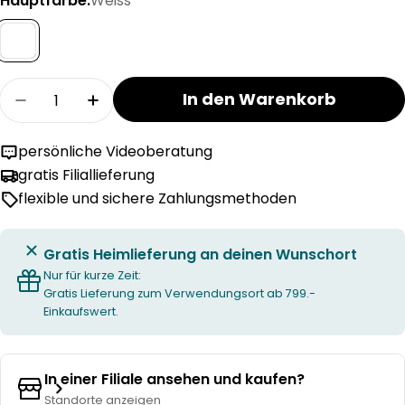
Hauptfarbe:
Weiss
Menge
In den Warenkorb
Menge für MIMI Fertigvorhang Tag verringern
Menge für MIMI Fertigvorhang Tag e
persönliche Videoberatung
gratis Filiallieferung
flexible und sichere Zahlungsmethoden
Gratis Heimlieferung an deinen Wunschort
Nur für kurze Zeit:
Gratis Lieferung zum Verwendungsort ab 799.-
Einkaufswert.
In einer Filiale ansehen und kaufen?
Standorte anzeigen