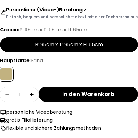
Persönliche (Video-)Beratung >
Einfach, bequem und persönlich – direkt mit einer Fachperson aus d
Grösse:
B: 95cm x T: 95cm x H: 65cm
B: 95cm x T: 95cm x H: 65cm
Hauptfarbe:
Sand
Menge
In den Warenkorb
Menge für LALA Eckelement verringern
Menge für LALA Eckelement erhöhen
persönliche Videoberatung
gratis Filiallieferung
flexible und sichere Zahlungsmethoden