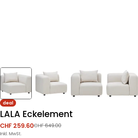
deal
LALA Eckelement
CHF 259.60
CHF 649.00
Verkaufspreis
Regulärer
Preis
Inkl. MwSt.