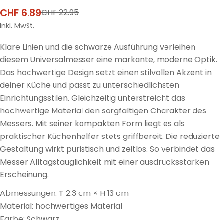
CHF 6.89
CHF 22.95
Verkaufspreis
Regulärer
Preis
Inkl. MwSt.
Klare Linien und die schwarze Ausführung verleihen
diesem Universalmesser eine markante, moderne Optik.
Das hochwertige Design setzt einen stilvollen Akzent in
deiner Küche und passt zu unterschiedlichsten
Einrichtungsstilen. Gleichzeitig unterstreicht das
hochwertige Material den sorgfältigen Charakter des
Messers. Mit seiner kompakten Form liegt es als
praktischer Küchenhelfer stets griffbereit. Die reduzierte
Gestaltung wirkt puristisch und zeitlos. So verbindet das
Messer Alltagstauglichkeit mit einer ausdrucksstarken
Erscheinung.
Abmessungen: T 2.3 cm × H 13 cm
Material: hochwertiges Material
Farbe: Schwarz