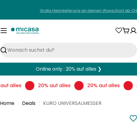
Zum
Gratis Heimlieferung an deinen Wunschort ab CH
Inhalt
springen
War
Suchen
Online only : 20% auf alles ❯
auf alles
20% auf alles
20% auf alles
Home
Deals
KURO UNIVERSALMESSER