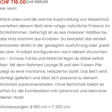
CHF 716.00
CHF 895.00
Verkaufspreis
Regulärer
Preis
Inkl. MwSt.
Klare Linien und die warme Ausstrahlung von Massivholz
verleihen diesem Bett eine ruhige, natürliche Präsenz im
Schlafzimmer. Gefertigt ist es aus massiver Wildbuche,
das Holz stammt aus Kroatien. Du bestellst das Modell
entweder direkt in der gezeigten Ausführung oder passt
es über ‹Produkt konfigurieren› nach deinen Wünschen
an – Grösse, Farbe und Material legst du dabei selbst
fest. Mit dem Rahmen Lounge 18 und den Füssen Pile
zeigt es eine markante, reduzierte Optik. Das Bett wird
zerlegt geliefert und lässt sich passend zu deinem
Wohnstil zusammenstellen. Ohne Bettinhalt bleibt es
offen für die Kombination mit Lattenrost und Matratze
deiner Wahl.
Abmessungen: B 180 cm × T 200 cm