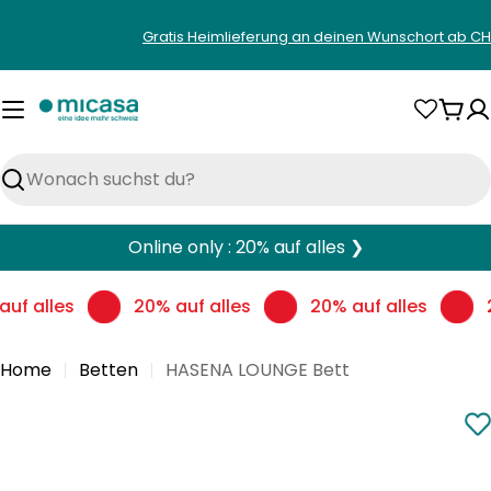
Zum
Gratis Heimlieferung an deinen Wunschort ab CH
Inhalt
springen
War
Suchen
Online only : 20% auf alles ❯
uf alles
20% auf alles
20% auf alles
Home
Betten
HASENA LOUNGE Bett