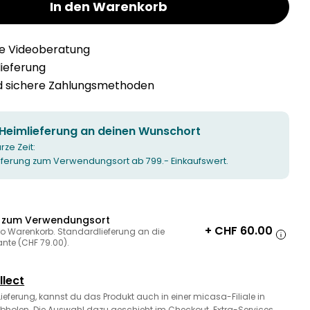
In den Warenkorb
he Videoberatung
llieferung
nd sichere Zahlungsmethoden
 Heimlieferung an deinen Wunschort
urze Zeit:
ieferung zum Verwendungsort ab 799.- Einkaufswert.
g zum Verwendungsort
+ CHF 60.00
ro Warenkorb. Standardlieferung an die
ante (CHF 79.00).
llect
 Lieferung, kannst du das Produkt auch in einer micasa-Filiale in
bholen. Die Auswahl dazu geschieht im Checkout. Extra-Services