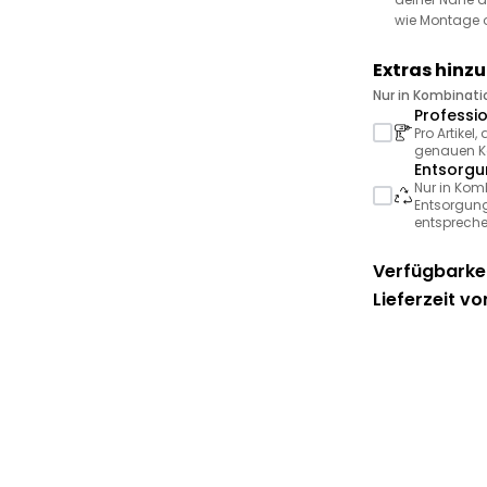
wie Montage 
Extras hinz
Nur in Kombinat
Professi
Pro Artikel
genauen Ko
Entsorgu
Nur in Kom
Entsorgung
entspreche
Verfügbarkei
Lieferzeit vo