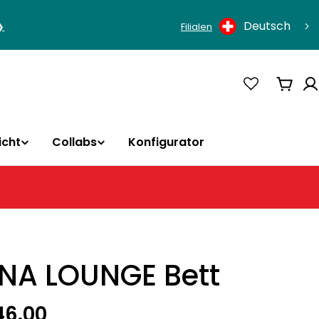
Sprache
Deutsch
❯
Filialen
Ware
icht
Collabs
Konfigurator
NA LOUNGE Bett
rer
46.00