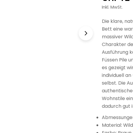
Preis
Inkl. MwSt.
Die klare, na
Bett eine war
massiver Wil
Charakter des
Ausführung k
Füssen Pile u
es gezeigt wi
individuell a
selbst. Die A
authentischen
Wohnstile ein
dadurch gut 
Abmessungen
Material: Wi
Farbe: Braun