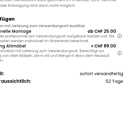
oder Entsorgung sind dann nicht möglich.
ufügen
ion mit Lieferung zum Verwendungsort buchbar.
onelle Montage
ab CHF 25.00
, der professionell am Verwendungsort aufgebaut werden soll. Die
sten werden individuell im Warenkorb berechnet.
ng Altmöbel
+ CHF 89.00
bination mit Lieferung zum Verwendungsort. Berechtigt zur
 von allen Möbeln, die in Art und Menge in etwa dem Neukauf
n.
t:
sofort versandfertig
raussichtlich:
52 Tage