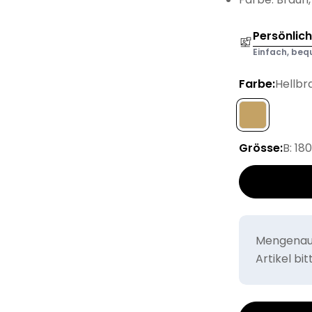
Persönlic
Einfach, bequ
Farbe:
Hellbr
Grösse:
B: 18
Mengenaus
Artikel bi