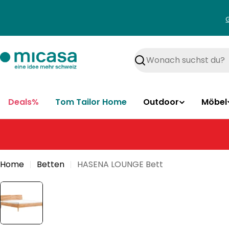
Zum
Inhalt
springen
Suchen
Deals%
Tom Tailor Home
Outdoor
Möbel
Home
Betten
HASENA LOUNGE Bett