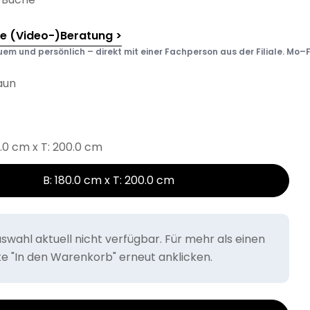
he (Video-)Beratung >
em und persönlich – direkt mit einer Fachperson aus der Filiale. Mo–F
aun
0.0 cm x T: 200.0 cm
B: 180.0 cm x T: 200.0 cm
wahl aktuell nicht verfügbar. Für mehr als einen
tte "In den Warenkorb" erneut anklicken.