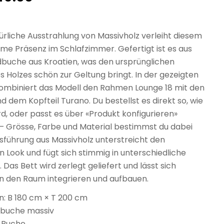
türliche Ausstrahlung von Massivholz verleiht diesem
me Präsenz im Schlafzimmer. Gefertigt ist es aus
dbuche aus Kroatien, was den ursprünglichen
 Holzes schön zur Geltung bringt. In der gezeigten
ombiniert das Modell den Rahmen Lounge 18 mit den
nd dem Kopfteil Turano. Du bestellst es direkt so, wie
rd, oder passt es über «Produkt konfigurieren»
n – Grösse, Farbe und Material bestimmst du dabei
usführung aus Massivholz unterstreicht den
 Look und fügt sich stimmig in unterschiedliche
. Das Bett wird zerlegt geliefert und lässt sich
in den Raum integrieren und aufbauen.
: B 180 cm × T 200 cm
ldbuche massiv
, Buche