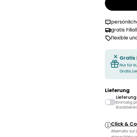
persönlic
gratis Filia
flexible u
Gratis
Nur für k
Gratis L
Lieferung
Lieferun
Einmalig p
Bordsteink
Click & Co
Alternativ zur
deiner Nähe a