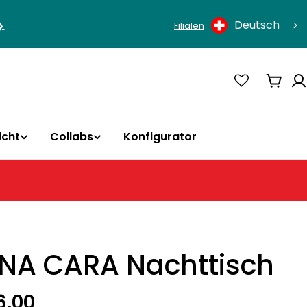
Sprache
Deutsch
❯
Filialen
Ware
icht
Collabs
Konfigurator
NA CARA Nachttisch
rer
6.00