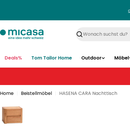
Zum
Inhalt
springen
Suchen
Deals%
Tom Tailor Home
Outdoor
Möbel
Home
Beistellmöbel
HASENA CARA Nachttisch