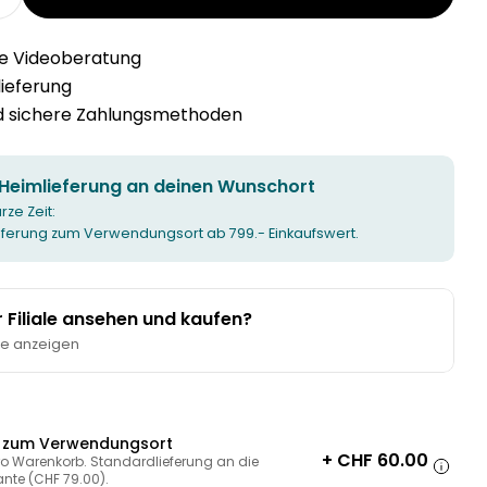
r HASENA CARA Nachttisch verringern
Menge für HASENA CARA Nachttisch erhöhen
he Videoberatung
llieferung
nd sichere Zahlungsmethoden
 Heimlieferung an deinen Wunschort
urze Zeit:
ieferung zum Verwendungsort ab 799.- Einkaufswert.
er Filiale ansehen und kaufen?
te anzeigen
g zum Verwendungsort
+ CHF 60.00
ro Warenkorb. Standardlieferung an die
ante (CHF 79.00).