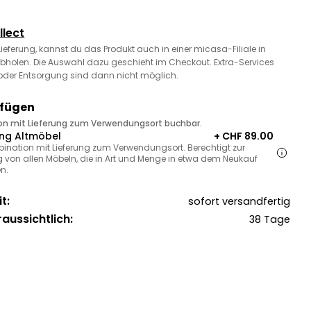
llect
 Lieferung, kannst du das Produkt auch in einer micasa-Filiale in
bholen. Die Auswahl dazu geschieht im Checkout. Extra-Services
oder Entsorgung sind dann nicht möglich.
ufügen
ion mit Lieferung zum Verwendungsort buchbar.
ng Altmöbel
+ CHF 89.00
bination mit Lieferung zum Verwendungsort. Berechtigt zur
 von allen Möbeln, die in Art und Menge in etwa dem Neukauf
n.
t:
sofort versandfertig
raussichtlich:
38 Tage