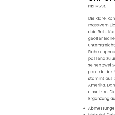
Preis
Inkl. MwSt.
Die klare, ko
massivem Eic
dein Bett. Ko
geölter Eiche
unterstreicht
Eiche cognac 
passend zu u
seinen zwei S
gerne in der 
stammt aus D
Amerika. Dan
einsetzen. D
Ergänzung au
Abmessungen
Material: Eic