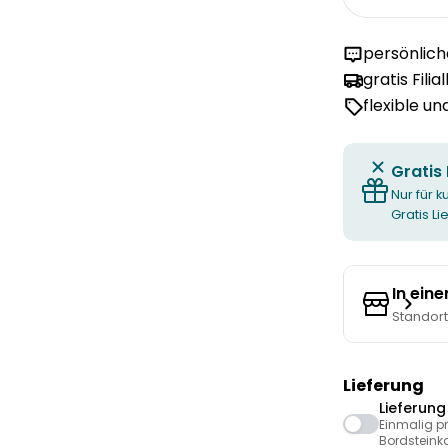
Menge fü
persönlic
gratis Filia
flexible u
Gratis
Nur für k
Gratis L
In ein
Standor
Lieferung
Lieferun
Einmalig p
Bordsteink