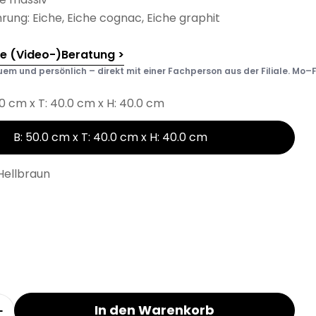
ung: Eiche, Eiche cognac, Eiche graphit
he (Video-)Beratung >
em und persönlich – direkt mit einer Fachperson aus der Filiale. Mo–F
.0 cm x T: 40.0 cm x H: 40.0 cm
B: 50.0 cm x T: 40.0 cm x H: 40.0 cm
Hellbraun
In den Warenkorb