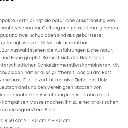
mpakte Form bringt die natürliche Ausstrahlung von
henholz schön zur Geltung und passt stimmig neben
rpus und zwei Schubladen sind aus gebürsteter,
 gefertigt, was die Holzstruktur sichtbar
. Zur Auswahl stehen die Ausführungen Eiche natur,
und Eiche graphit. So lässt sich der Nachttisch
nterschiedlichen Schlafzimmerstilen kombinieren. Mit
chubladen hält er alles griffbereit, was du am Bett
Nähe hast. Die Holzart ist massive Eiche, das Holz
eutschland und den Vereinigten Staaten von
k der montierten Ausführung kannst du ihn direkt
ie kompakten Masse machen ihn zu einer praktischen
ch bei begrenztem Platz.
: B 50 cm × T 40 cm × H 40 cm
he massiv