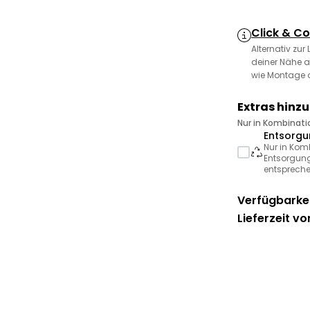
Click & Co
Alternativ zur
deiner Nähe a
wie Montage 
Extras hinz
Nur in Kombinat
Entsorgu
Nur in Kom
Entsorgung
entspreche
Verfügbarkei
Lieferzeit vo