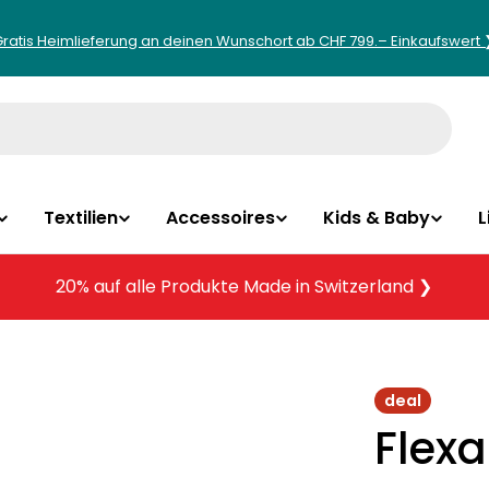
Gratis Heimlieferung an deinen Wunschort ab CHF 799.– Einkaufswert 
Textilien
Accessoires
Kids & Baby
L
20% auf alle Produkte Made in Switzerland ❯
deal
Flex