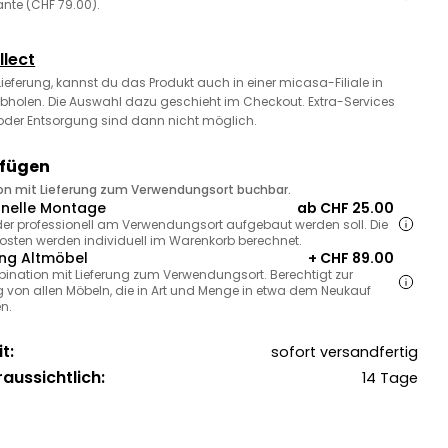
ante (CHF 79.00).
llect
 Lieferung, kannst du das Produkt auch in einer micasa-Filiale in
bholen. Die Auswahl dazu geschieht im Checkout. Extra-Services
oder Entsorgung sind dann nicht möglich.
ufügen
ion mit Lieferung zum Verwendungsort buchbar.
onelle Montage
ab CHF 25.00
, der professionell am Verwendungsort aufgebaut werden soll. Die
sten werden individuell im Warenkorb berechnet.
ng Altmöbel
+ CHF 89.00
bination mit Lieferung zum Verwendungsort. Berechtigt zur
 von allen Möbeln, die in Art und Menge in etwa dem Neukauf
n.
t:
sofort versandfertig
raussichtlich:
14 Tage