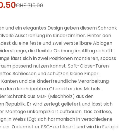
0.50
fspreis
rer
CHF 715.00
nien und ein elegantes Design geben diesem Schrank
stilvolle Ausstrahlung im Kinderzimmer. Hinter den
ndest du eine feste und zwei verstellbare Ablagen
eiderstange, die flexible Ordnung im Alltag schafft.
ange lässt sich in zwei Positionen montieren, sodass
raum passend nutzen kannst. Soft-Close-Türen
nftes Schliessen und schützen kleine Finger.
Kanten und die kinderfreundliche Verarbeitung
en den durchdachten Charakter des Möbels.
 der Schrank aus MDF (Mischholz) aus der
 Republik. Er wird zerlegt geliefert und lässt sich
er Montage unkompliziert aufbauen. Das zeitlose,
ign in Weiss fügt sich harmonisch in verschiedene
ein. Zudem ist er FSC-zertifiziert und wird in Europa