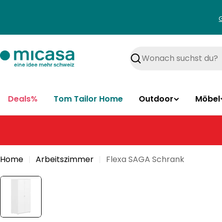
Zum
Inhalt
springen
Suchen
Deals%
Tom Tailor Home
Outdoor
Möbel
Home
Arbeitszimmer
Flexa SAGA Schrank