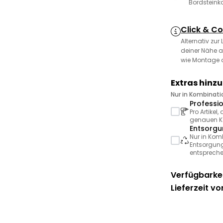
Bordsteink
Click & Co
Alternativ zur
deiner Nähe a
wie Montage 
Extras hinz
Nur in Kombinat
Professi
Pro Artikel
genauen Ko
Entsorgu
Nur in Kom
Entsorgung
entspreche
Verfügbarkei
Lieferzeit vo