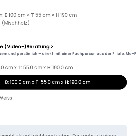
 B 100 cm × T 55 cm × H 190 cm
F (Mischholz)
he (Video-)Beratung >
em und persönlich – direkt mit einer Fachperson aus der Filiale. Mo–F
0.0 cm x T: 55.0 cm x H: 190.0 cm
B: 100.0 cm x T: 55.0 cm x H: 190.0 cm
Weiss
wahl aktuell nicht verfügbar. Für mehr als einen