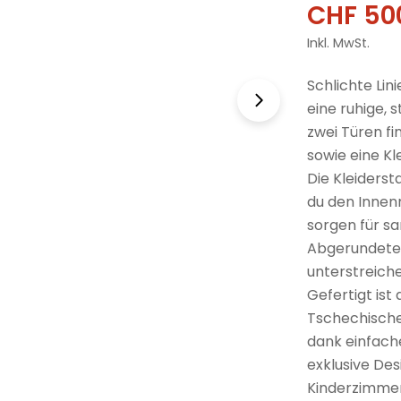
CHF 50
Verkau
Regulä
Inkl. MwSt.
Preis
Schlichte Li
eine ruhige, 
zwei Türen fi
sowie eine Kl
Die Kleiderst
du den Innen
sorgen für sa
Abgerundete 
unterstreich
Gefertigt ist
Tschechischen
dank einfach
exklusive Des
Kinderzimmer 