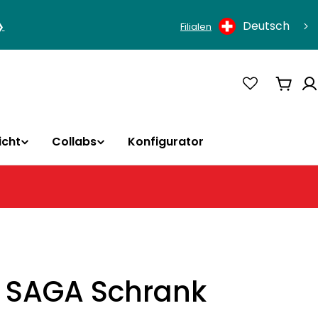
Sprache
Deutsch
❯
Filialen
Ware
icht
Collabs
Konfigurator
a SAGA Schrank