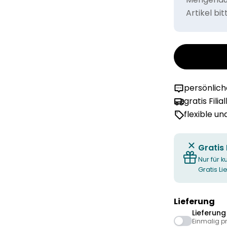
Artikel bi
persönlic
gratis Filia
flexible u
Gratis
Nur für k
Gratis L
Lieferung
Lieferun
Einmalig p