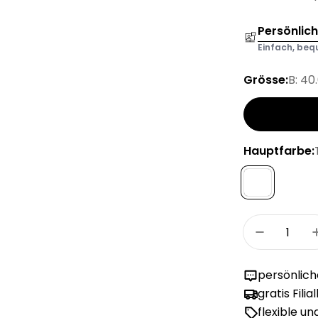
Persönlic
Einfach, bequ
Grösse:
B: 40
Hauptfarbe:
Menge
Menge für
persönlic
gratis Filia
flexible u