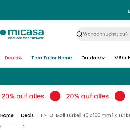
Zum
Inhalt
springen
Suchen
Deals%
Tom Tailor Home
Outdoor
Möbel
20% auf alles
20% auf alles
Home
Deals
Fix-O-Moll Türkeil 40 x 100 mm 1 x Türke