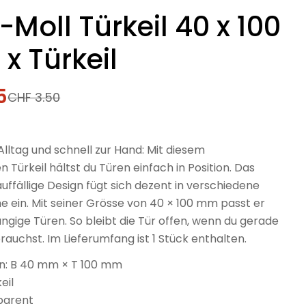
-Moll Türkeil 40 x 100
x Türkeil
5
fspreis
rer
CHF 3.50
Alltag und schnell zur Hand: Mit diesem
 Türkeil hältst du Türen einfach in Position. Das
auffällige Design fügt sich dezent in verschiedene
 ein. Mit seiner Grösse von 40 × 100 mm passt er
ängige Türen. So bleibt die Tür offen, wenn du gerade
rauchst. Im Lieferumfang ist 1 Stück enthalten.
: B 40 mm × T 100 mm
keil
parent