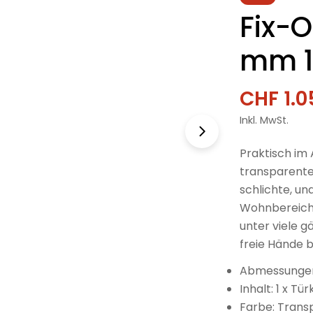
Fix-O
mm 1 
CHF 1.0
Verkau
Regulä
Inkl. MwSt.
Preis
Praktisch im 
transparenten
schlichte, un
Wohnbereiche
unter viele g
freie Hände b
Abmessungen
Inhalt: 1 x Tür
Farbe: Trans