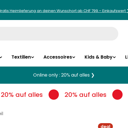
Gratis Heimlieferung an deinen Wunschort ab CHF 799.– Einkaufswert 
Textilien
Accessoires
Kids & Baby
L
Online only : 20% auf alles ❯
20% auf alles
20% auf alles
il
deal