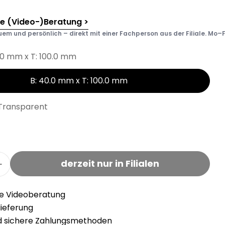
he (Video-)Beratung >
em und persönlich – direkt mit einer Fachperson aus der Filiale. Mo–F
.0 mm x T: 100.0 mm
B: 40.0 mm x T: 100.0 mm
Transparent
derzeit nur in Filialen
 Fix-O-Moll Türkeil 40 x 100 mm 1 x Türkeil verri
Menge für Fix-O-Moll Türkeil 40 x 100 mm 1 x Türk
he Videoberatung
llieferung
nd sichere Zahlungsmethoden