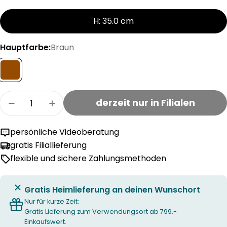
H: 35.0 cm
Hauptfarbe:
Braun
Menge
derzeit nur in Filialen
Menge für ELVA Salontisch verringern
Menge für ELVA Salontisch erhöhen
persönliche Videoberatung
gratis Filiallieferung
flexible und sichere Zahlungsmethoden
Gratis Heimlieferung an deinen Wunschort
Nur für kurze Zeit:
Gratis Lieferung zum Verwendungsort ab 799.-
Einkaufswert.