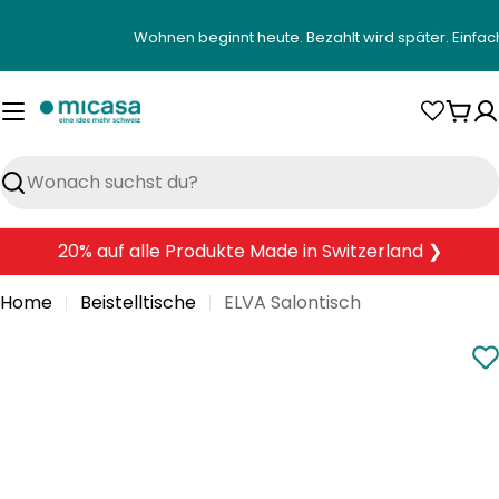
Zum
Wohnen beginnt heute. Bezahlt wird später. Einfac
Inhalt
springen
War
Suchen
20% auf alle Produkte Made in Switzerland ❯
Home
Beistelltische
ELVA Salontisch