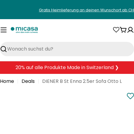
Zum
Gratis Heimlieferung an deinen Wunschort ab CH
Inhalt
springen
War
Suchen
20% auf alle Produkte Made in Switzerland ❯
Home
Deals
DIENER B St Enna 2.5er Sofa Otto L