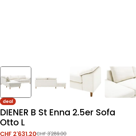
deal
DIENER B St Enna 2.5er Sofa
Otto L
CHF 2'631.20
CHF 3'289.00
Verkaufspreis
Regulärer