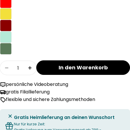
Menge
In den Warenkorb
Menge für Schaffner DAVOS Klapptisch verrin
Menge für Schaffner DAVOS Klapptis
persönliche Videoberatung
gratis Filiallieferung
flexible und sichere Zahlungsmethoden
Gratis Heimlieferung an deinen Wunschort
Nur für kurze Zeit:
Gratis Lieferung zum Verwendungsort ab 799.-