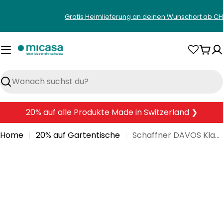
Zum
Gratis Heimlieferung an deinen Wunschort ab CH
Inhalt
springen
War
Suchen
20% auf alle Produkte Made in Switzerland ❯
Home
20% auf Gartentische
Schaffner DAVOS Klapptisch