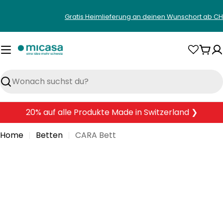
Zum
Gratis Heimlieferung an deinen Wunschort ab CH
Inhalt
springen
War
Suchen
20% auf alle Produkte Made in Switzerland ❯
Home
Betten
CARA Bett