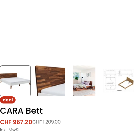
deal
CARA Bett
CHF 967.20
CHF 1'209.00
Verkaufspreis
Regulärer
Preis
Inkl. MwSt.