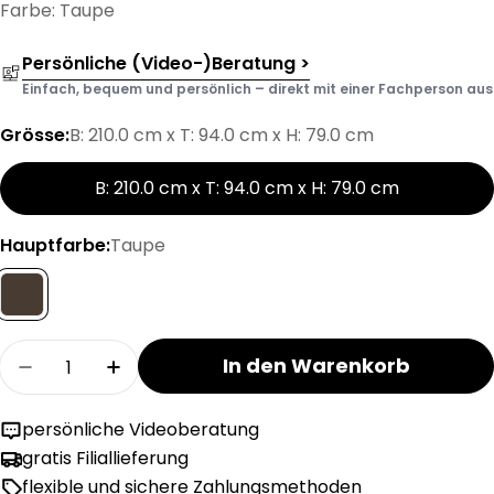
Farbe: Taupe
Persönliche (Video-)Beratung >
Einfach, bequem und persönlich – direkt mit einer Fachperson aus d
Grösse:
B: 210.0 cm x T: 94.0 cm x H: 79.0 cm
B: 210.0 cm x T: 94.0 cm x H: 79.0 cm
Hauptfarbe:
Taupe
Menge
In den Warenkorb
Menge für BOVINA Leder Nevada verringern
Menge für BOVINA Leder Nevada erh
persönliche Videoberatung
gratis Filiallieferung
flexible und sichere Zahlungsmethoden