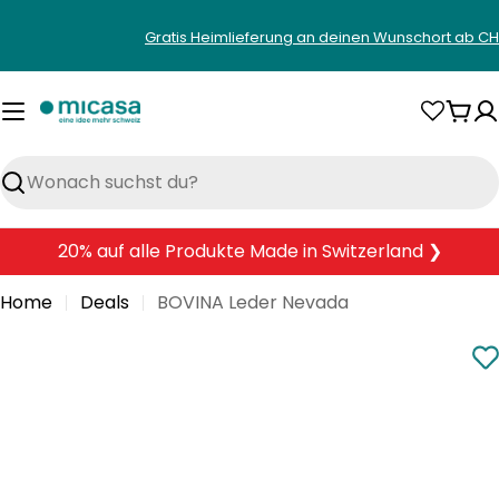
Zum
Gratis Heimlieferung an deinen Wunschort ab CH
Inhalt
springen
War
Suchen
20% auf alle Produkte Made in Switzerland ❯
Home
Deals
BOVINA Leder Nevada