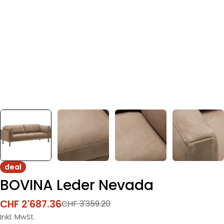
deal
BOVINA Leder Nevada
CHF 2'687.36
CHF 3'359.20
Verkaufspreis
Regulärer
Preis
Inkl. MwSt.