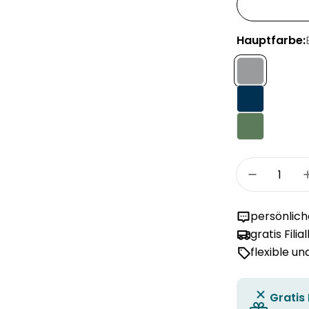
Hauptfarbe:
Menge
Menge fü
persönlic
gratis Filia
flexible u
Gratis