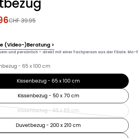
tbezug
96
fspreis
rer
CHF 39.95
he (Video-)Beratung >
em und persönlich – direkt mit einer Fachperson aus der Filiale. Mo–F
nbezug - 65 x 100 cm
Kissenbezug - 65 x 100 cm
Kissenbezug - 50 x 70 cm
Kissenbezug - 65 x 65 cm
Variante
ausverkauft
Duvetbezug - 200 x 210 cm
oder