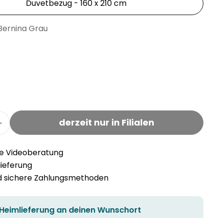
nicht
Duvetbezug - 160 x 210 cm
verfügbar
Bernina Grau
derzeit nur in Filialen
r AMIAS Leinen-Duvetbezug verringern
Menge für AMIAS Leinen-Duvetbezug erhöhen
he Videoberatung
llieferung
nd sichere Zahlungsmethoden
 Heimlieferung an deinen Wunschort