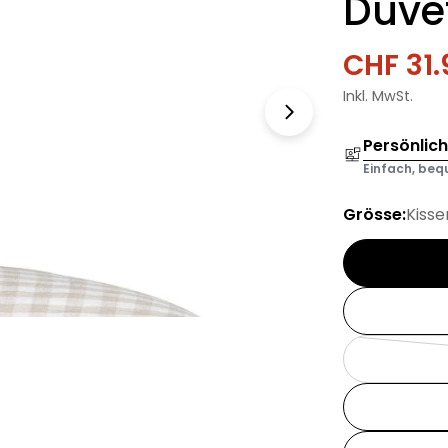
Duve
CHF 31.
Verkau
Regulä
Inkl. MwSt.
Preis
Persönlic
Einfach, bequ
Grösse:
Kisse