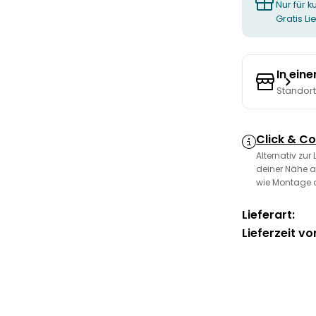
Nur für k
Gratis L
In ein
Standor
Click & Co
Alternativ zur
deiner Nähe a
wie Montage 
Lieferart:
Lieferzeit vo