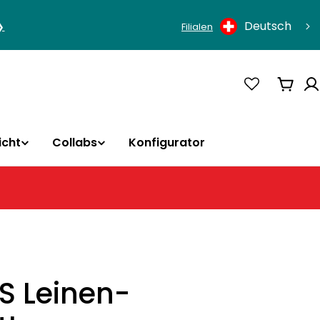
Sprache
Deutsch
❯
Filialen
Ware
icht
Collabs
Konfigurator
S Leinen-