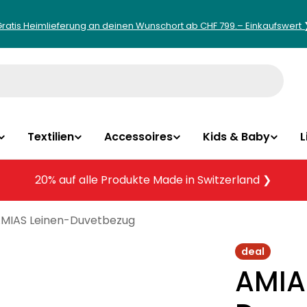
Gratis Heimlieferung an deinen Wunschort ab CHF 799.– Einkaufswert 
Textilien
Accessoires
Kids & Baby
L
20% auf alle Produkte Made in Switzerland ❯
MIAS Leinen-Duvetbezug
deal
AMIA