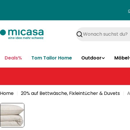
Zum
Inhalt
springen
Suchen
Deals%
Tom Tailor Home
Outdoor
Möbel
Home
20% auf Bettwäsche, Fixleintücher & Duvets
A