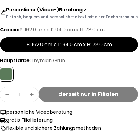
Persönliche (Video-)Beratung >
Einfach, bequem und persönlich – direkt mit einer Fachperson aus d
Grösse:
B: 162.0 cm x T: 94.0 cm x H: 78.0 cm
B: 162.0 cm x T: 94.0 cm x H: 78.0 cm
Hauptfarbe:
Thymian Grün
Menge
derzeit nur in Filialen
Menge für ALTO Loungesofa verringern
Menge für ALTO Loungesofa erhöhen
persönliche Videoberatung
gratis Filiallieferung
flexible und sichere Zahlungsmethoden