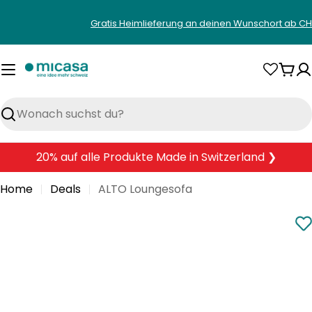
Zum
Gratis Heimlieferung an deinen Wunschort ab CH
Inhalt
springen
War
Suchen
20% auf alle Produkte Made in Switzerland ❯
Home
Deals
ALTO Loungesofa