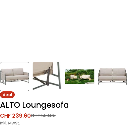
deal
ALTO Loungesofa
CHF 239.60
CHF 599.00
Verkaufspreis
Regulärer
Preis
Inkl. MwSt.