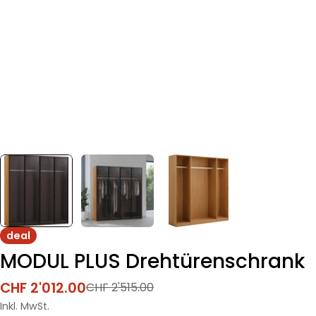
deal
MODUL PLUS Drehtürenschrank
CHF 2'012.00
CHF 2'515.00
Verkaufspreis
Regulärer
Preis
Inkl. MwSt.