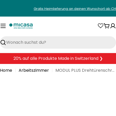
Zum
Gratis Heimlieferung an deinen Wunschort ab CH
Inhalt
springen
War
Suchen
20% auf alle Produkte Made in Switzerland ❯
Home
Arbeitszimmer
MODUL PLUS Drehtürenschrank