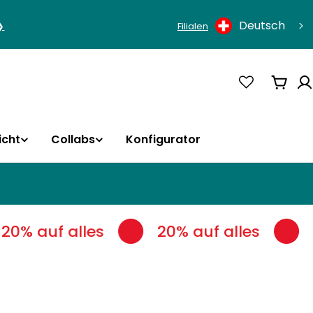
Sprache
Deutsch
❯
Filialen
Ware
icht
Collabs
Konfigurator
20% auf alles
20% auf alles