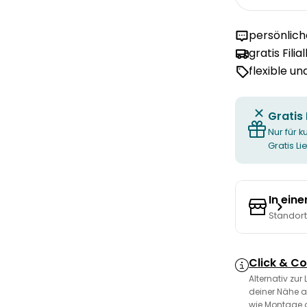
Menge fü
persönlic
gratis Filia
flexible u
Gratis
Nur für k
Gratis L
In ein
Standor
Click & Co
Alternativ zur
deiner Nähe a
wie Montage 