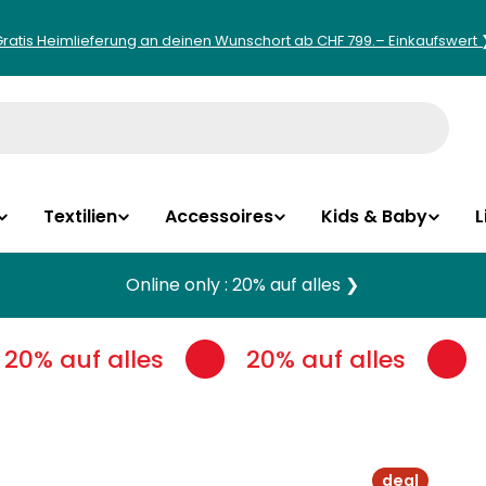
Gratis Heimlieferung an deinen Wunschort ab CHF 799.– Einkaufswert 
Textilien
Accessoires
Kids & Baby
L
Online only : 20% auf alles ❯
20% auf alles
20% auf alles
deal