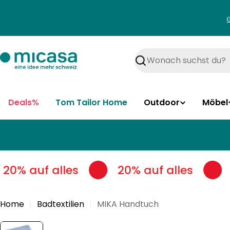
Zum
Inhalt
springen
Suchen
Deals%
Tom Tailor Home
Outdoor
Möbel
20% auf alles
20% auf alles
Home
Badtextilien
MIKA Handtuch