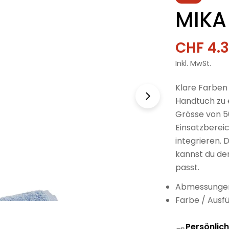
MIKA
CHF 4.
Verkau
Regulä
Inkl. MwSt.
Preis
Klare Farben
Handtuch zu e
Grösse von 50
Einsatzbereic
integrieren. 
kannst du de
passt.
Abmessungen
Farbe / Ausfü
Persönlic