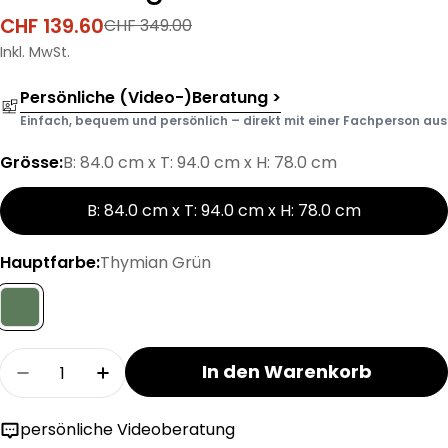
CHF 139.60
CHF 349.00
Verkaufspreis
Regulärer
Preis
Inkl. MwSt.
Persönliche (Video-)Beratung >
Einfach, bequem und persönlich – direkt mit einer Fachperson aus d
Grösse:
B: 84.0 cm x T: 94.0 cm x H: 78.0 cm
B: 84.0 cm x T: 94.0 cm x H: 78.0 cm
Hauptfarbe:
Thymian Grün
Menge
In den Warenkorb
Menge für ALTO Loungesessel verringern
Menge für ALTO Loungesessel erhöhe
persönliche Videoberatung