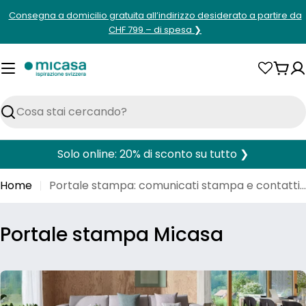
Vai
Consegna a domicilio gratuita all’indirizzo desiderato a partire da
al
CHF 799.– di spesa ❯
contenuto
Carr
Cerca
Solo online: 20% di sconto su tutto ❯
Home
Portale stampa: comunicati stampa e contatti | micasa
Portale stampa Micasa