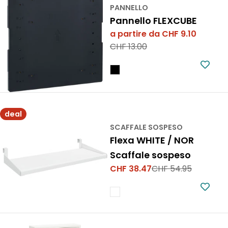
PANNELLO
Pannello FLEXCUBE
a partire da CHF 9.10
Prezzo
Prezzo
CHF 13.00
di
normale
vendita
deal
SCAFFALE SOSPESO
Flexa WHITE / NOR
Scaffale sospeso
CHF 38.47
CHF 54.95
Prezzo
Prezzo
di
normale
vendita