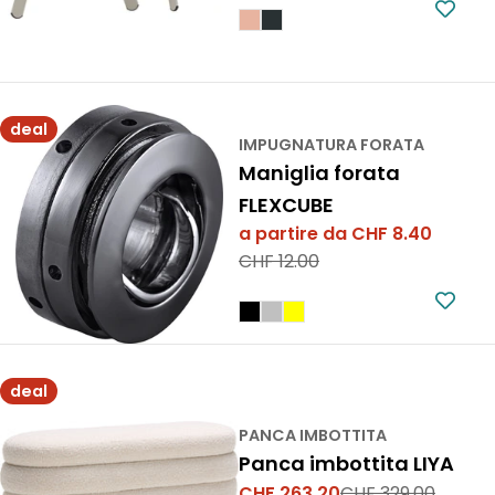
di
normale
vendita
deal
IMPUGNATURA FORATA
Maniglia forata
FLEXCUBE
a partire da CHF 8.40
Prezzo
Prezzo
CHF 12.00
di
normale
vendita
deal
PANCA IMBOTTITA
Panca imbottita LIYA
CHF 263.20
CHF 329.00