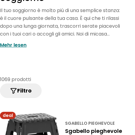
o
Il tuo soggiorno è molto più di una semplice stanza:
l
è il cuore pulsante della tua casa. È qui che ti rilassi
l
dopo una lunga giornata, trascorri serate piacevoli
con i tuoi cari o accogli gli amici. Noi di micasa
e
comprendiamo quanto sia importante questo
z
Mehr lesen
ambiente e ti offriamo una selezione raffinata di
i
mobili da soggiorno che convincono sia dal punto
o
di vista funzionale che estetico.
n
1069 prodotti
e
Filtro
:
deal
SGABELLO PIEGHEVOLE
Sgabello pieghevole