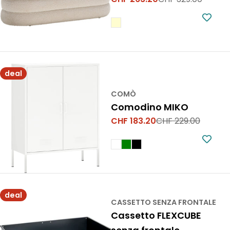
Prezzo
Prezzo
di
normale
vendita
deal
COMÒ
Comodino MIKO
CHF 183.20
CHF 229.00
Prezzo
Prezzo
di
normale
vendita
deal
CASSETTO SENZA FRONTALE
Cassetto FLEXCUBE