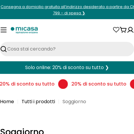
Vai
Consegna a domicilio gratuita all’indirizzo desiderato a partire da C
al
799.– di spesa ❯
contenuto
Carr
Cerca
Solo online: 20% di sconto su tutto ❯
0% di sconto su tutto
20% di sconto su tutto
Home
Tutti i prodotti
Soggiorno
C
Soggiorno