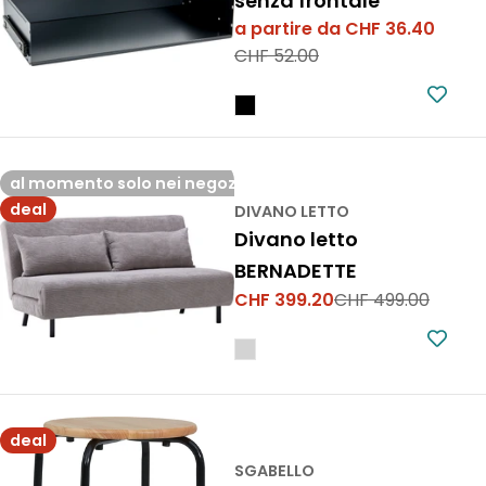
senza frontale
a partire da CHF 36.40
Prezzo
Prezzo
CHF 52.00
di
normale
vendita
al momento solo nei negozi
deal
DIVANO LETTO
Divano letto
BERNADETTE
CHF 399.20
CHF 499.00
Prezzo
Prezzo
di
normale
vendita
deal
SGABELLO