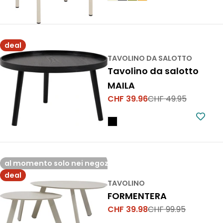
deal
TAVOLINO DA SALOTTO
Tavolino da salotto
MAILA
CHF 39.96
CHF 49.95
Prezzo
Prezzo
di
normale
vendita
al momento solo nei negozi
deal
TAVOLINO
FORMENTERA
CHF 39.98
CHF 99.95
Prezzo
Prezzo