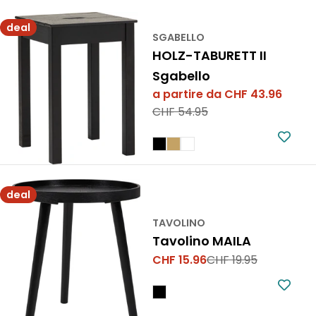
deal
SGABELLO
HOLZ-TABURETT II
Sgabello
a partire da CHF 43.96
Prezzo
Prezzo
CHF 54.95
di
normale
vendita
deal
TAVOLINO
Tavolino MAILA
CHF 15.96
CHF 19.95
Prezzo
Prezzo
di
normale
vendita