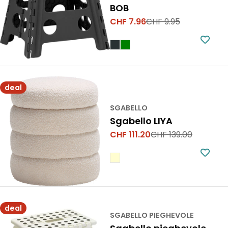
BOB
CHF 7.96
CHF 9.95
Prezzo
Prezzo
di
normale
vendita
deal
SGABELLO
Sgabello LIYA
CHF 111.20
CHF 139.00
Prezzo
Prezzo
di
normale
vendita
deal
SGABELLO PIEGHEVOLE