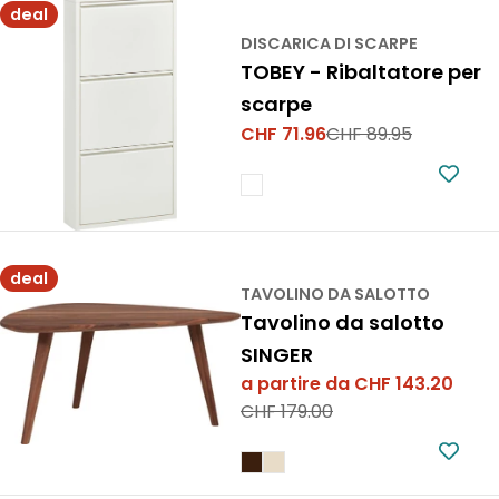
deal
DISCARICA DI SCARPE
TOBEY - Ribaltatore per
scarpe
CHF 71.96
CHF 89.95
Prezzo
Prezzo
di
normale
vendita
deal
TAVOLINO DA SALOTTO
Tavolino da salotto
SINGER
a partire da CHF 143.20
Prezzo
Prezzo
CHF 179.00
di
normale
vendita