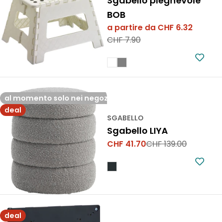
Sgabello pieghevole
BOB
a partire da CHF 6.32
Prezzo
Prezzo
CHF 7.90
di
normale
vendita
al momento solo nei negozi
deal
SGABELLO
Sgabello LIYA
CHF 41.70
CHF 139.00
Prezzo
Prezzo
di
normale
vendita
deal