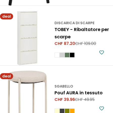
deal
DISCARICA DI SCARPE
TOBEY - Ribaltatore per
scarpe
CHF 87.20
CHF 109.00
Prezzo
Prezzo
di
normale
vendita
deal
SGABELLO
Pouf AURA in tessuto
CHF 39.96
CHF 49.95
Prezzo
Prezzo
di
normale
vendita