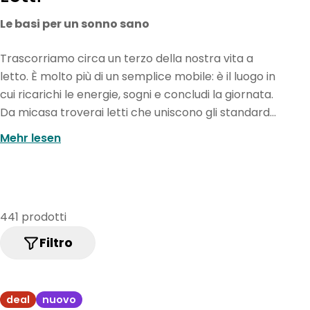
o
Le basi per un sonno sano
l
l
Trascorriamo circa un terzo della nostra vita a
letto. È molto più di un semplice mobile: è il luogo in
e
cui ricarichi le energie, sogni e concludi la giornata.
z
Da micasa troverai letti che uniscono gli standard
i
di qualità svizzeri a un design senza tempo. Che tu
Mehr lesen
ami il fascino naturale del legno massello, cerchi il
o
comfort da hotel di un letto boxspring o abbia
n
bisogno di soluzioni intelligenti per lo spazio nel tuo
e
appartamento in città: abbiamo il letto che si
441 prodotti
:
adatta alla tua vita e alla tua schiena. Trasforma la
tua camera da letto nella tua oasi di pace
Filtro
personale.
deal
nuovo