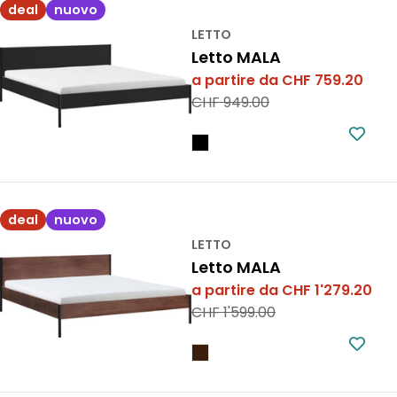
deal
nuovo
LETTO
Letto MALA
a partire da CHF 759.20
Prezzo
Prezzo
CHF 949.00
di
normale
vendita
deal
nuovo
LETTO
Letto MALA
a partire da CHF 1'279.20
Prezzo
Prezzo
CHF 1'599.00
di
normale
vendita