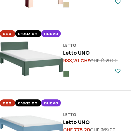
vendita
deal
creazioni
nuovo
LETTO
Letto UNO
983,20 CHF
CHF 1'229.00
Prezzo
Prezzo
di
normale
vendita
deal
creazioni
nuovo
LETTO
Letto UNO
CHF 775.20
CHF 969.00