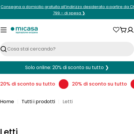
Vai
Consegna a domicilio gratuita all’indirizzo desiderato a partire da C
al
799.– di spesa ❯
contenuto
Carr
Cerca
Solo online: 20% di sconto su tutto ❯
0% di sconto su tutto
20% di sconto su tutto
Home
Tutti i prodotti
Letti
C
Letti