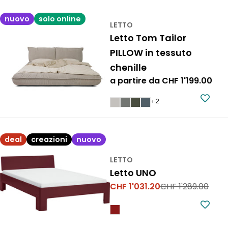
nuovo
solo online
LETTO
Letto Tom Tailor
PILLOW in tessuto
chenille
Prezzo
a partire da CHF 1'199.00
normale
+2
deal
creazioni
nuovo
LETTO
Letto UNO
CHF 1'031.20
CHF 1'289.00
Prezzo
Prezzo
di
normale
vendita