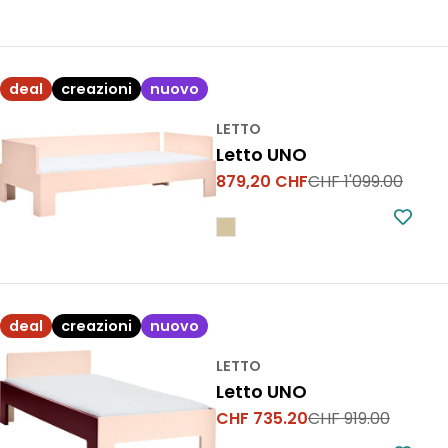
deal
creazioni
nuovo
LETTO
Letto UNO
879,20 CHF
CHF 1'099.00
Prezzo
Prezzo
di
normale
vendita
deal
creazioni
nuovo
LETTO
Letto UNO
CHF 735.20
CHF 919.00
Prezzo
Prezzo
di
normale