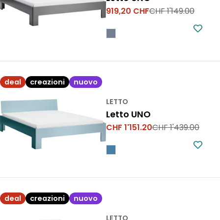
919,20 CHF
CHF 1'149.00
Prezzo
Prezzo
di
normale
vendita
deal
creazioni
nuovo
LETTO
Letto UNO
CHF 1'151.20
CHF 1'439.00
Prezzo
Prezzo
di
normale
vendita
deal
creazioni
nuovo
LETTO