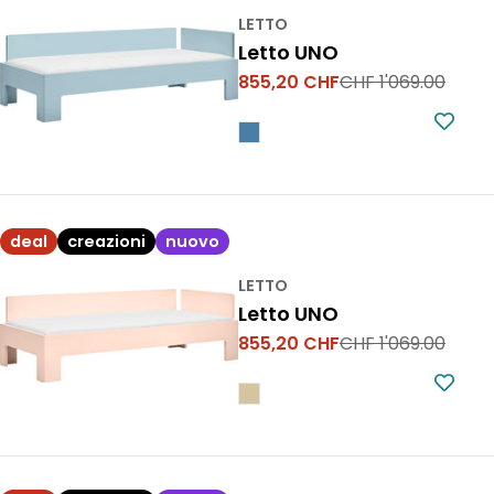
LETTO
Letto UNO
855,20 CHF
CHF 1'069.00
Prezzo
Prezzo
di
normale
vendita
deal
creazioni
nuovo
LETTO
Letto UNO
855,20 CHF
CHF 1'069.00
Prezzo
Prezzo
di
normale
vendita