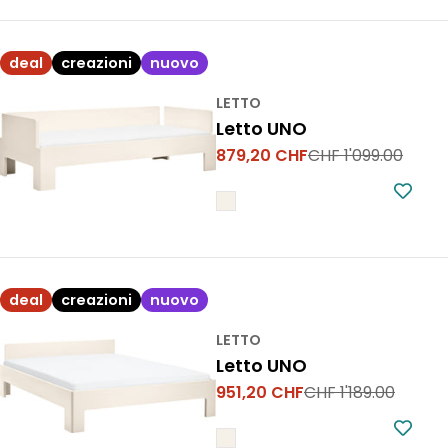
deal
creazioni
nuovo
LETTO
Letto UNO
879,20 CHF
CHF 1'099.00
Prezzo
Prezzo
di
normale
vendita
deal
creazioni
nuovo
LETTO
Letto UNO
951,20 CHF
CHF 1'189.00
Prezzo
Prezzo
di
normale
vendita