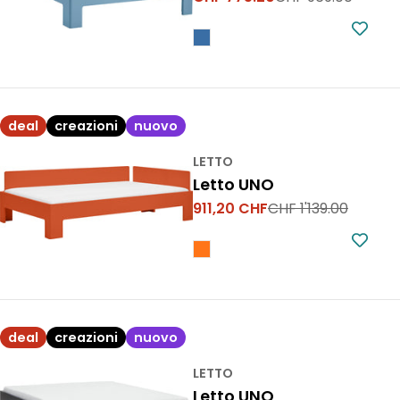
Prezzo
Prezzo
di
normale
vendita
deal
creazioni
nuovo
LETTO
Letto UNO
911,20 CHF
CHF 1'139.00
Prezzo
Prezzo
di
normale
vendita
deal
creazioni
nuovo
LETTO
Letto UNO