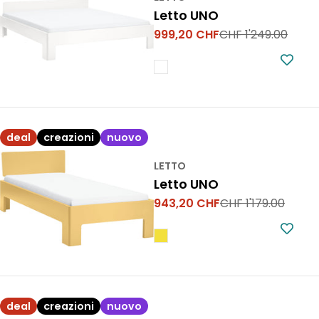
Letto UNO
999,20 CHF
CHF 1'249.00
Prezzo
Prezzo
di
normale
vendita
deal
creazioni
nuovo
LETTO
Letto UNO
943,20 CHF
CHF 1'179.00
Prezzo
Prezzo
di
normale
vendita
deal
creazioni
nuovo