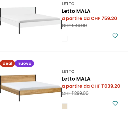
LETTO
Letto MALA
a partire da CHF 759.20
Prezzo
Prezzo
CHF 949.00
di
normale
vendita
deal
nuovo
LETTO
Letto MALA
a partire da CHF 1'039.20
Prezzo
Prezzo
CHF 1'299.00
di
normale
vendita