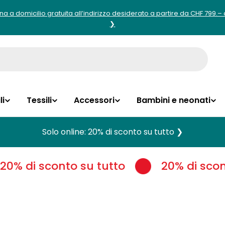
 a domicilio gratuita all’indirizzo desiderato a partire da CHF 799.–
❯
li
Tessili
Accessori
Bambini e neonati
Solo online: 20% di sconto su tutto ❯
% di sconto su tutto
20% di sconto