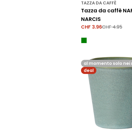
TAZZA DA CAFFÈ
Tazza da caffè NA
NARCIS
CHF 3.96
CHF 4.95
Prezzo
Prezzo
di
normale
vendita
al momento solo nei 
deal