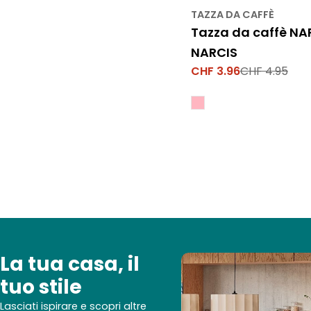
TAZZA DA CAFFÈ
Tazza da caffè NA
NARCIS
CHF 3.96
CHF 4.95
Prezzo
Prezzo
di
normale
vendita
La tua casa, il
tuo stile
Lasciati ispirare e scopri altre