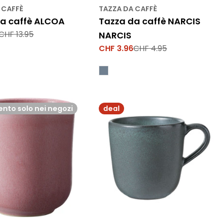
 CAFFÈ
TAZZA DA CAFFÈ
da caffè ALCOA
Tazza da caffè NARCIS
CHF 13.95
NARCIS
CHF 3.96
CHF 4.95
Prezzo
Prezzo
di
normale
vendita
nto solo nei negozi
deal