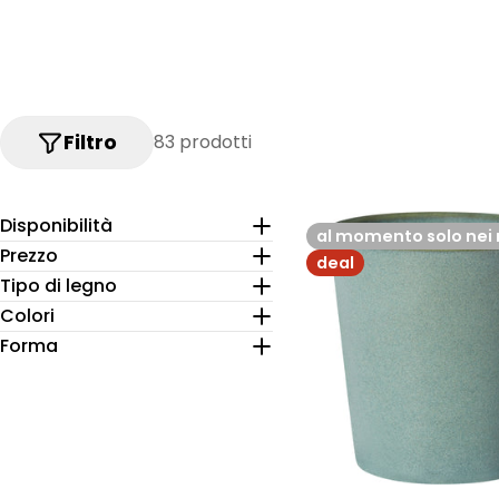
i
o
n
Filtro
83 prodotti
e
:
Disponibilità
al momento solo nei 
Prezzo
deal
Tipo di legno
Colori
Forma