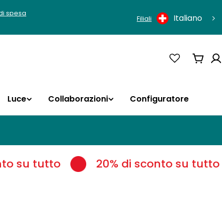
Lingua
 di spesa
Italiano
Filiali
Carrel
Luce
Collaborazioni
Configuratore
 su tutto
20% di sconto su tutto