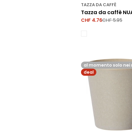
TAZZA DA CAFFÈ
Tazza da caffè N
CHF 4.76
CHF 5.95
Prezzo
Prezzo
di
normale
vendita
al momento solo nei 
deal