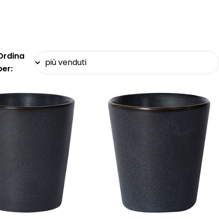
Ordina
per: