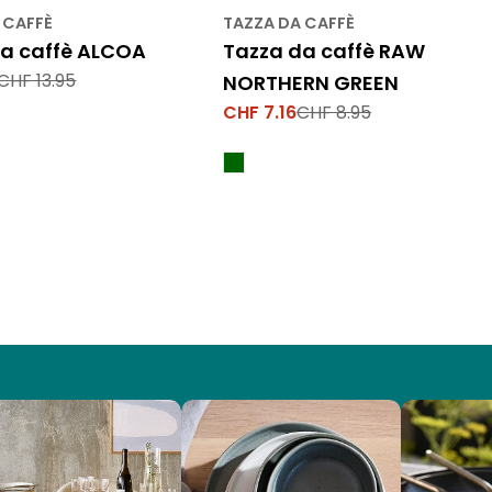
 CAFFÈ
TAZZA DA CAFFÈ
da caffè ALCOA
Tazza da caffè RAW
CHF 13.95
NORTHERN GREEN
CHF 7.16
CHF 8.95
Prezzo
Prezzo
di
normale
vendita