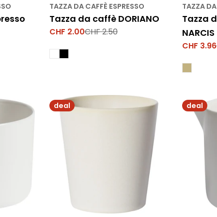
SSO
TAZZA DA CAFFÈ ESPRESSO
TAZZA DA
presso
Tazza da caffè DORIANO
Tazza d
CHF 2.00
CHF 2.50
NARCIS
Prezzo
Prezzo
di
normale
CHF 3.96
Prezzo
Prezzo
vendita
di
normale
vendita
deal
deal