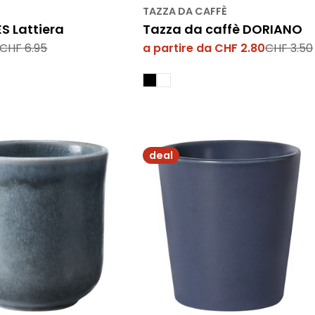
TAZZA DA CAFFÈ
 Lattiera
Tazza da caffè DORIANO
CHF 6.95
a partire da CHF 2.80
CHF 3.50
Prezzo
Prezzo
di
normale
vendita
deal