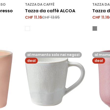
SSO
TAZZA DA CAFFÈ
TAZZA DA
presso
Tazza da caffè ALCOA
Tazza 
CHF 11.16
CHF 13.95
CHF 11.16
Prezzo
Prezzo
Prezzo
Prezzo
di
normale
di
normale
vendita
vendita
al momento solo nei negozi
al mome
deal
deal