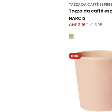
TAZZA DA CAFFÈ ESPRE
Tazza da caffè es
NARCIS
CHF 3.16
CHF 3.95
Prezzo
Prezzo
di
normale
vendita
deal