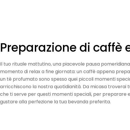
C
Preparazione di caffè e
o
Il tuo rituale mattutino, una piacevole pausa pomeridiana 
l
momento di relax a fine giornata: un caffè appena prepa
un tè profumato sono spesso quei piccoli momenti specia
l
arricchiscono la nostra quotidianità. Da micasa troverai t
che ti serve per questi momenti speciali, per preparare 
e
gustare alla perfezione la tua bevanda preferita.
z