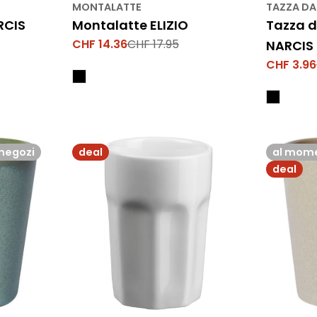
MONTALATTE
TAZZA DA
RCIS
Montalatte ELIZIO
Tazza d
CHF 14.36
CHF 17.95
NARCIS
Prezzo
Prezzo
di
normale
CHF 3.96
Prezzo
Prezzo
vendita
di
normale
vendita
negozi
deal
al mome
deal