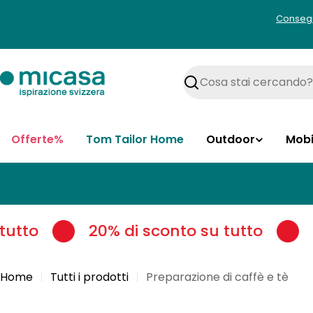
Vai
Consegna
al
contenuto
Cerca
Offerte%
Tom Tailor Home
Outdoor
Mobi
tto
20% di sconto su tutto
20
Home
Tutti i prodotti
Preparazione di caffè e tè