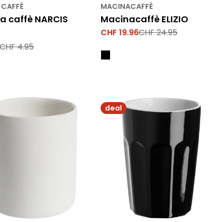
 CAFFÈ
MACINACAFFÈ
a caffè NARCIS
Macinacaffè ELIZIO
CHF 19.96
CHF 24.95
Prezzo
Prezzo
di
normale
CHF 4.95
vendita
deal