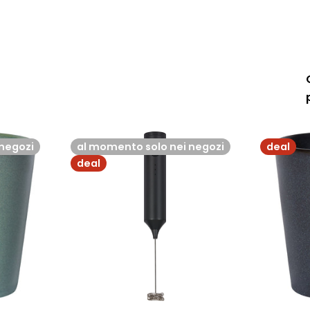
negozi
al momento solo nei negozi
deal
deal