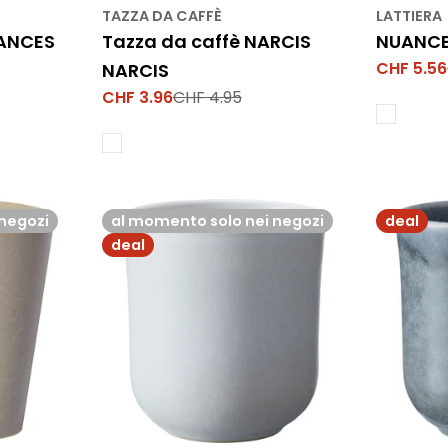
TAZZA DA CAFFÈ
LATTIERA
UANCES
Tazza da caffè NARCIS
NUANCES
CHF 5.56
NARCIS
Prezzo
Prezzo
di
normale
CHF 3.96
CHF 4.95
Prezzo
Prezzo
vendita
di
normale
vendita
negozi
al momento solo nei negozi
deal
deal