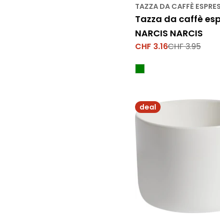
TAZZA DA CAFFÈ ESPRE
Tazza da caffè es
NARCIS NARCIS
CHF 3.16
CHF 3.95
Prezzo
Prezzo
di
normale
vendita
deal