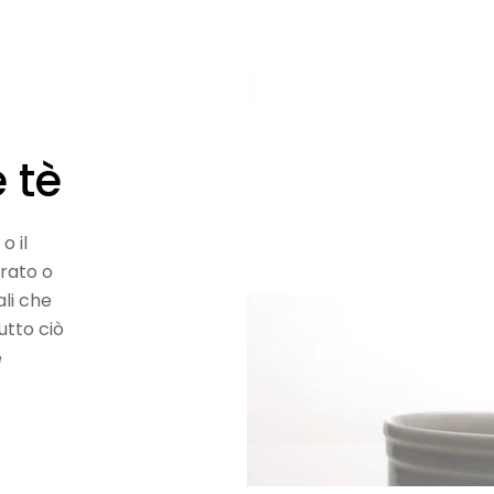
 tè
o il
rato o
li che
utto ciò
e