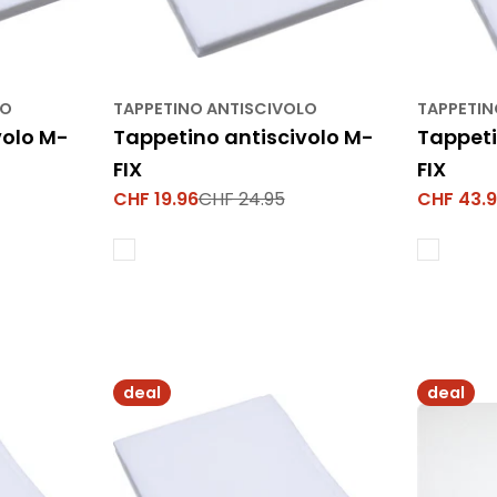
e
:
LO
TAPPETINO ANTISCIVOLO
TAPPETIN
volo M-
Tappetino antiscivolo M-
Tappeti
FIX
FIX
CHF 19.96
CHF 24.95
CHF 43.
Prezzo
Prezzo
Prezzo
Prezzo
di
normale
di
normale
vendita
vendita
deal
deal