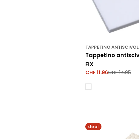
TAPPETINO ANTISCIVO
Tappetino antisci
FIX
CHF 11.96
CHF 14.95
Prezzo
Prezzo
di
normale
vendita
deal