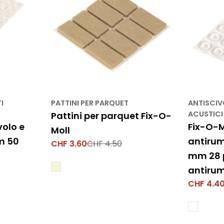
I
PATTINI PER PARQUET
ANTISCIV
ACUSTICI
Pattini per parquet Fix-O-
volo e
Fix-O-M
Moll
m 50
antirum
CHF 3.60
CHF 4.50
Prezzo
Prezzo
mm 28 p
di
normale
vendita
antiru
CHF 4.4
Prezzo
Prezzo
di
normale
vendita