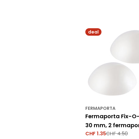
deal
FERMAPORTA
Fermaporta Fix-O-
30 mm, 2 fermapo
CHF 1.35
CHF 4.50
Prezzo
Prezzo