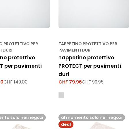
O PROTETTIVO PER
TAPPETINO PROTETTIVO PER
I DURI
PAVIMENTI DURI
no protettivo
Tappetino protettivo
T per pavimenti
PROTECT per pavimenti
duri
20
CHF 149.00
CHF 79.96
CHF 99.95
Prezzo
Prezzo
di
normale
vendita
nto solo nei negozi
al momento solo nei negozi
deal