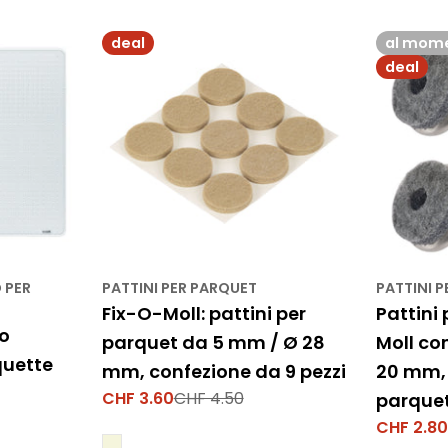
deal
al mome
deal
 PER
PATTINI PER PARQUET
PATTINI 
Fix-O-Moll: pattini per
Pattini
o
parquet da 5 mm / Ø 28
Moll co
quette
mm, confezione da 9 pezzi
20 mm, 
CHF 3.60
CHF 4.50
parque
Prezzo
Prezzo
di
normale
CHF 2.8
Prezzo
Prezzo