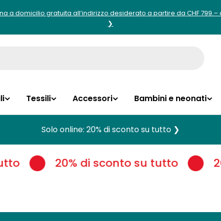
 a domicilio gratuita all’indirizzo desiderato a partire da CHF 799.–
❯
li
Tessili
Accessori
Bambini e neonati
Solo online: 20% di sconto su tutto ❯
tto
20% di sconto su tutto
20