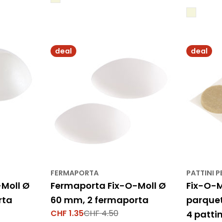
vendita
di
normale
vendita
deal
deal
FERMAPORTA
PATTINI 
Moll Ø
Fermaporta Fix-O-Moll Ø
Fix-O-Mo
rta
60 mm, 2 fermaporta
parque
CHF 1.35
CHF 4.50
4 pattin
Prezzo
Prezzo