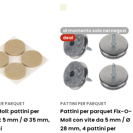
di
normale
vendita
al momento solo nei negozi
deal
PER PARQUET
PATTINI PER PARQUET
ll: pattini per
Pattini per parquet Fix-O-
t 5 mm / Ø 35 mm,
Moll con vite da 5 mm / Ø
i
28 mm, 4 pattini per