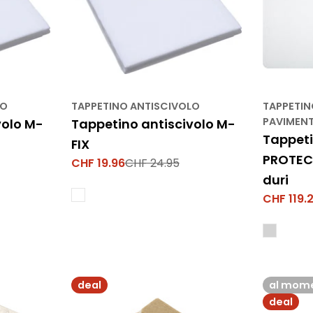
LO
TAPPETINO ANTISCIVOLO
TAPPETIN
PAVIMENT
volo M-
Tappetino antiscivolo M-
Tappeti
FIX
PROTEC
CHF 19.96
CHF 24.95
Prezzo
Prezzo
duri
di
normale
CHF 119.
vendita
Prezzo
Prezzo
di
normale
vendita
deal
al mome
deal