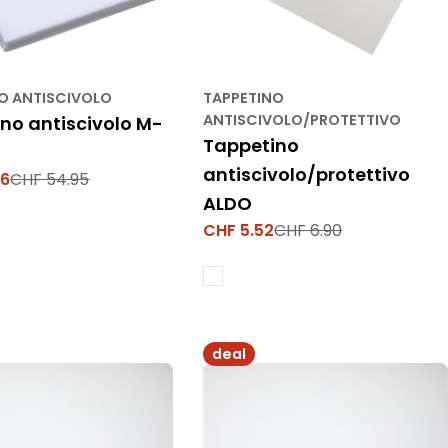
O ANTISCIVOLO
TAPPETINO
ANTISCIVOLO/PROTETTIVO
no antiscivolo M-
Tappetino
antiscivolo/protettivo
96
CHF 54.95
ALDO
CHF 5.52
CHF 6.90
Prezzo
Prezzo
di
normale
vendita
deal