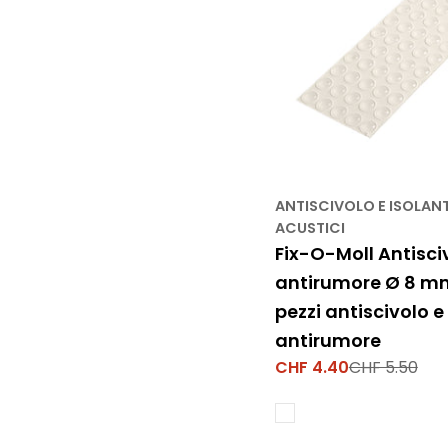
ANTISCIVOLO E ISOLANT
ACUSTICI
Fix-O-Moll Antisci
antirumore Ø 8 m
pezzi antiscivolo e
antirumore
CHF 4.40
CHF 5.50
Prezzo
Prezzo
di
normale
vendita