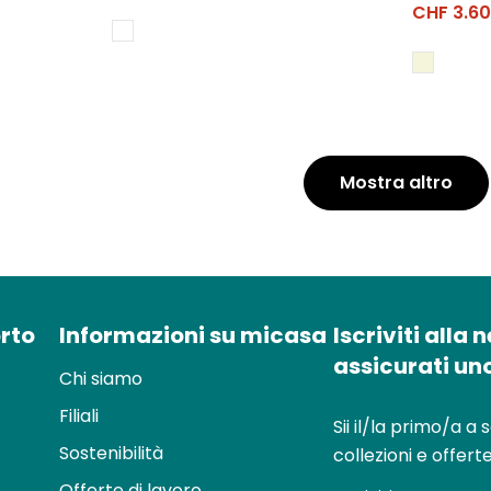
di
normale
CHF 3.6
Prezzo
Prezzo
vendita
di
normale
vendita
Mostra altro
rto
Informazioni su micasa
Iscriviti alla 
assicurati un
Chi siamo
Filiali
Sii il/la primo/a a 
Sostenibilità
collezioni e offerte
Offerte di lavoro