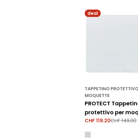
deal
TAPPETINO PROTETTIVO
MOQUETTE
PROTECT Tappetin
protettivo per mo
CHF 119.20
CHF 149.00
Prezzo
Prezzo
di
normale
vendita