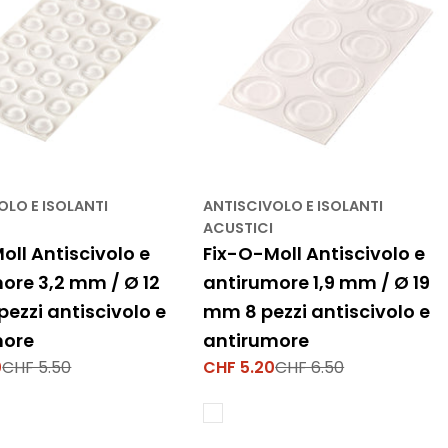
OLO E ISOLANTI
ANTISCIVOLO E ISOLANTI
ACUSTICI
oll Antiscivolo e
Fix-O-Moll Antiscivolo e
ore 3,2 mm / Ø 12
antirumore 1,9 mm / Ø 19
ezzi antiscivolo e
mm 8 pezzi antiscivolo e
more
antirumore
0
CHF 5.50
CHF 5.20
CHF 6.50
Prezzo
Prezzo
di
normale
vendita