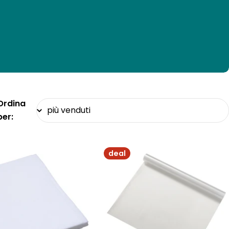
Ordina
per:
deal