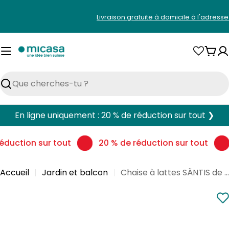
Aller
Livraison gratuite à domicile à l'adress
au
contenu
Pani
Rechercher
En ligne uniquement : 20 % de réduction sur tout ❯
éduction sur tout
20 % de réduction sur tout
Accueil
Jardin et balcon
Chaise à lattes SÄNTIS de Schaffner