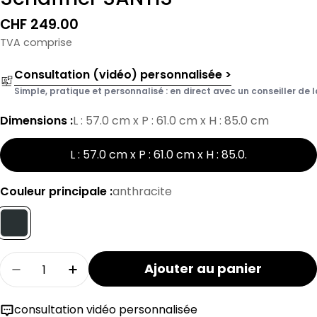
Prix
CHF 249.00
normal
TVA comprise
Consultation (vidéo) personnalisée >
Simple, pratique et personnalisé : en direct avec un conseiller de l
Dimensions :
L : 57.0 cm x P : 61.0 cm x H : 85.0 cm
L : 57.0 cm x P : 61.0 cm x H : 85.0
.
Couleur principale :
anthracite
Quantité
Ajouter au panier
Réduire la quantité pour la chaise SÄNTIS Lätt
Augmenter la quantité de chaises à d
consultation vidéo personnalisée