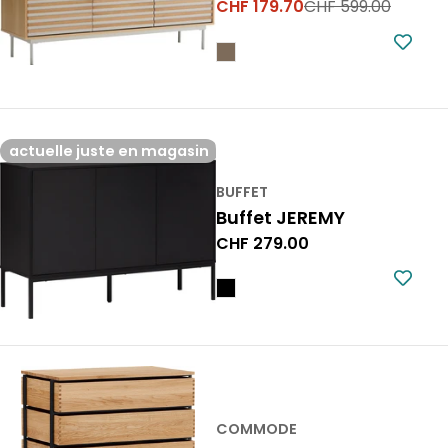
CHF 179.70
CHF 599.00
Prix
Prix
de
normal
vente
actuelle juste en magasin
BUFFET
Buffet JEREMY
Prix
CHF 279.00
normal
COMMODE