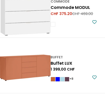
COMMODE
Commode MODUL
CHF 375.20
CHF 469.00
Prix
Prix
de
normal
vente
BUFFET
Buffet LUX
Prix
1 399,00 CHF
normal
+8