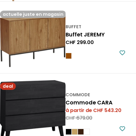
actuelle juste en magasin
BUFFET
Buffet JEREMY
Prix
CHF 299.00
normal
deal
COMMODE
Commode CARA
à partir de CHF 543.20
Prix
Prix
CHF 679.00
de
normal
vente