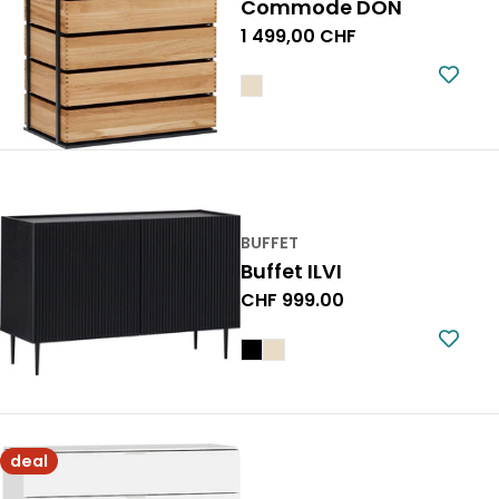
Commode DON
Prix
1 499,00 CHF
normal
BUFFET
Buffet ILVI
Prix
CHF 999.00
normal
deal