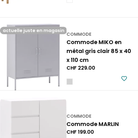
actuelle juste en magasin
COMMODE
Commode MIKO en
métal gris clair 85 x 40
x 110 cm
Prix
CHF 229.00
normal
COMMODE
Commode MARLIN
Prix
CHF 199.00