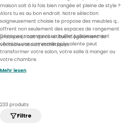
l
maison soit à la fois bien rangée et pleine de style ?
l
Alors tu es au bon endroit. Notre sélection
soigneusement choisie te propose des meubles qui
e
offrent non seulement des espaces de rangement
c
Découvrez comment un buffet judicieusement
pratiques, mais qui constituent également de
t
choisi ou une commode polyvalente peut
véritables atouts esthétiques.
transformer votre salon, votre salle à manger ou
i
votre chambre.
o
Mehr lesen
n
:
233 produits
Filtre