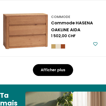
COMMODE
Commode HASENA
OAKLINE AIDA
Prix
1 502,00 CHF
normal
Afficher plus
Ta
mais