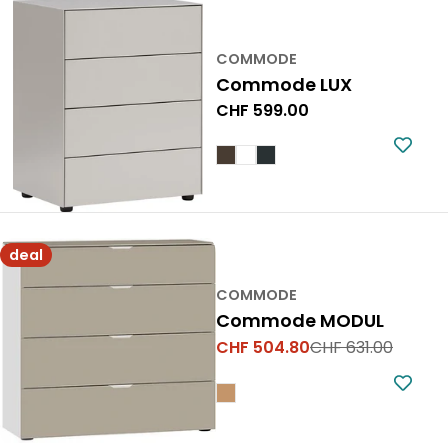
COMMODE
Commode LUX
Prix
CHF 599.00
normal
deal
COMMODE
Commode MODUL
CHF 504.80
CHF 631.00
Prix
Prix
de
normal
vente