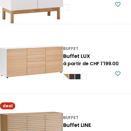
normal
BUFFET
Buffet LUX
Prix
à partir de CHF 1'199.00
normal
deal
BUFFET
Buffet LINE