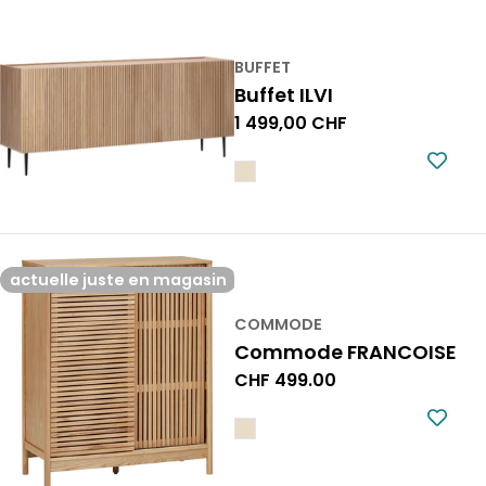
BUFFET
Buffet ILVI
Prix
1 499,00 CHF
normal
actuelle juste en magasin
COMMODE
Commode FRANCOISE
Prix
CHF 499.00
normal