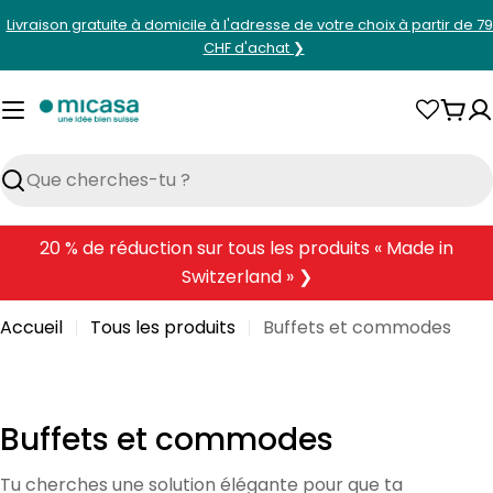
Aller
Livraison gratuite à domicile à l'adresse de votre choix à partir de 7
au
CHF d'achat ❯
contenu
Pani
Rechercher
20 % de réduction sur tous les produits « Made in
Switzerland » ❯
Accueil
Tous les produits
Buffets et commodes
C
Buffets et commodes
o
Tu cherches une solution élégante pour que ta