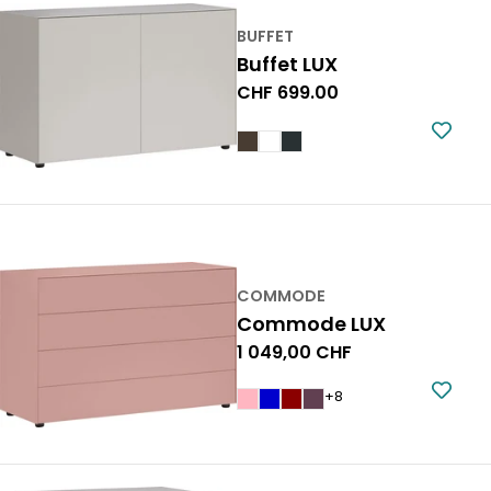
BUFFET
Buffet LUX
Prix
CHF 699.00
normal
COMMODE
Commode LUX
Prix
1 049,00 CHF
normal
+8