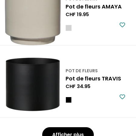
Pot de fleurs AMAYA
Prix
CHF 19.95
normal
POT DE FLEURS
Pot de fleurs TRAVIS
Prix
CHF 34.95
normal
Afficher plus