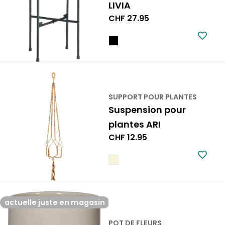
LIVIA
Prix
CHF 27.95
normal
SUPPORT POUR PLANTES
Suspension pour
plantes ARI
Prix
CHF 12.95
normal
actuelle juste en magasin
POT DE FLEURS