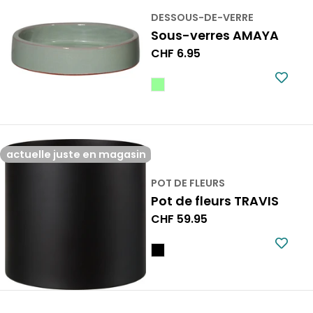
DESSOUS-DE-VERRE
Sous-verres AMAYA
Prix
CHF 6.95
normal
actuelle juste en magasin
POT DE FLEURS
Pot de fleurs TRAVIS
Prix
CHF 59.95
normal