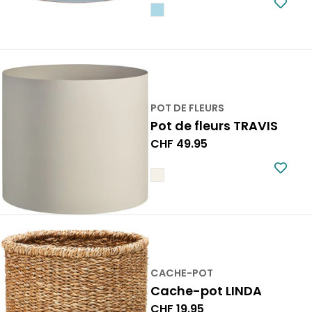
POT DE FLEURS
Pot de fleurs TRAVIS
Prix
CHF 49.95
normal
CACHE-POT
Cache-pot LINDA
Prix
CHF 19.95