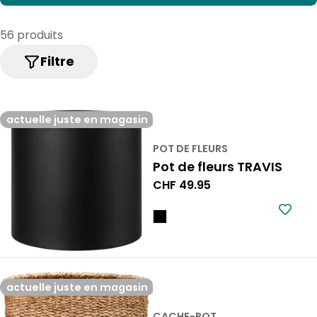
l
e
56 produits
c
Filtre
t
i
actuelle juste en magasin
o
POT DE FLEURS
n
Pot de fleurs TRAVIS
:
Prix
CHF 49.95
normal
actuelle juste en magasin
CACHE-POT