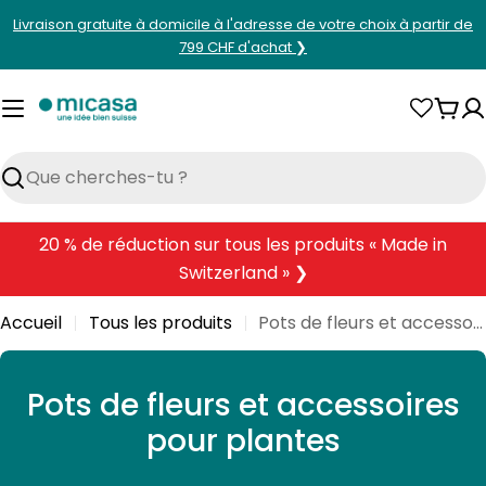
Aller
Livraison gratuite à domicile à l'adresse de votre choix à partir de
au
799 CHF d'achat ❯
contenu
Pani
Rechercher
20 % de réduction sur tous les produits « Made in
Switzerland » ❯
Accueil
Tous les produits
Pots de fleurs et accessoires pour plantes
C
Pots de fleurs et accessoires
o
pour plantes
l