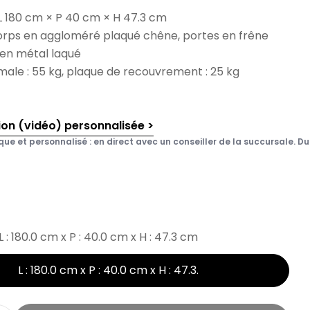
L 180 cm × P 40 cm × H 47.3 cm
corps en aggloméré plaqué chêne, portes en frêne
 en métal laqué
ale : 55 kg, plaque de recouvrement : 25 kg
ion (vidéo) personnalisée >
que et personnalisé : en direct avec un conseiller de la succursale. Du 
L : 180.0 cm x P : 40.0 cm x H : 47.3 cm
L : 180.0 cm x P : 40.0 cm x H : 47.3
.