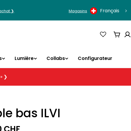
Langue
Français
'achat ❯
Magasins
Panie
s
Lumière
Collabs
Configurateur
 » ❯
e bas ILVI
0 CHF