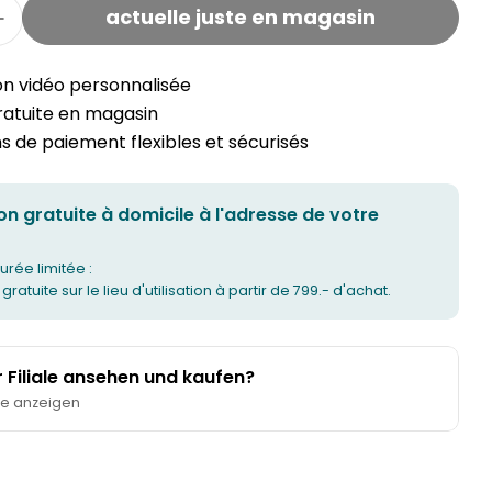
actuelle juste en magasin
a quantité pour le meuble bas ILVI
Augmenter la quantité pour le meuble bas ILVI
on vidéo personnalisée
gratuite en magasin
 de paiement flexibles et sécurisés
on gratuite à domicile à l'adresse de votre
urée limitée :
 gratuite sur le lieu d'utilisation à partir de 799.- d'achat.
er Filiale ansehen und kaufen?
te anzeigen