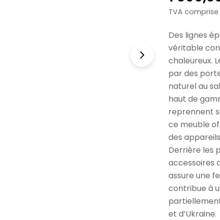
norma
TVA comprise
Des lignes épu
véritable co
chaleureux. 
par des porte
naturel au sa
haut de gamme
reprennent s
ce meuble off
des appareils
Derrière les 
accessoires d
assure une f
contribue à u
partiellement
et d’Ukraine.