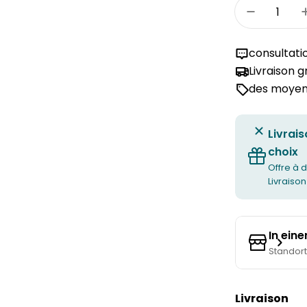
Quantité
Réduire l
consultati
Livraison 
des moyens
Livrais
choix
Offre à d
Livraison
In ein
Standor
Livraison