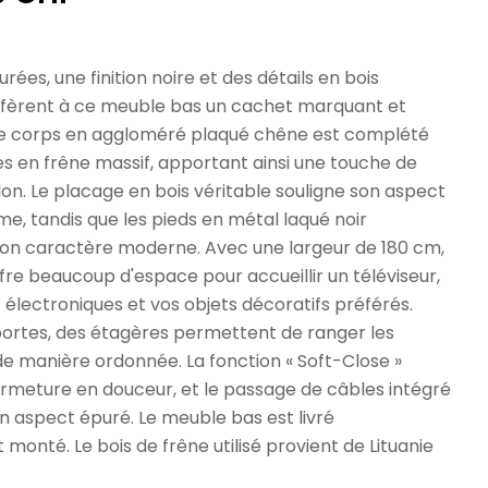
l
rées, une finition noire et des détails en bois
nfèrent à ce meuble bas un cachet marquant et
Le corps en aggloméré plaqué chêne est complété
s en frêne massif, apportant ainsi une touche de
lon. Le placage en bois véritable souligne son aspect
, tandis que les pieds en métal laqué noir
on caractère moderne. Avec une largeur de 180 cm,
re beaucoup d'espace pour accueillir un téléviseur,
 électroniques et vos objets décoratifs préférés.
portes, des étagères permettent de ranger les
e manière ordonnée. La fonction « Soft-Close »
ermeture en douceur, et le passage de câbles intégré
n aspect épuré. Le meuble bas est livré
 monté. Le bois de frêne utilisé provient de Lituanie