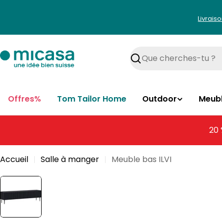
Aller
au
Livrais
contenu
Rechercher
Offres%
Tom Tailor Home
Outdoor
Meub
20 
Accueil
Salle à manger
Meuble bas ILVI