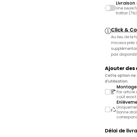
Livraison 
Une seule f
trottoir (79
Click & Co
Au lieu de te 
micasa près de
supplémentair
pas disponibl
Ajouter des
Cette option ne p
d'utilisation.
Montage 
Par article
coût exact
Enlèveme
Uniquement 
Donne droit
correspond
Délai de livr