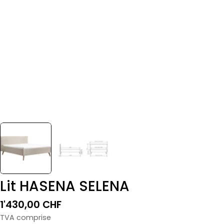
Lit HASENA SELENA
Prix
1'430,00 CHF
normal
TVA comprise