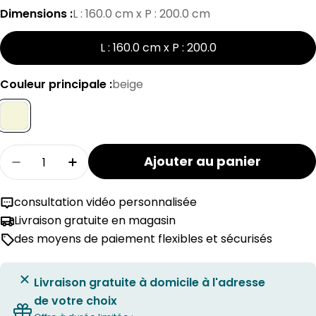
Dimensions :
L : 160.0 cm x P : 200.0 cm
L : 160.0 cm x P : 200.0
Couleur principale :
beige
Quantité
Ajouter au panier
Réduire la quantité pour le lit HASENA SELENA
Augmenter la quantité pour le lit HA
consultation vidéo personnalisée
Livraison gratuite en magasin
des moyens de paiement flexibles et sécurisés
Livraison gratuite à domicile à l'adresse
de votre choix