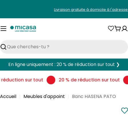
Aller
Livraison gratuite à domicile à l'adress
au
contenu
Pani
Rechercher
En ligne uniquement : 20 % de réduction sur tout ❯
réduction sur tout
20 % de réduction sur tout
Accueil
Meubles d'appoint
Banc HASENA PATO