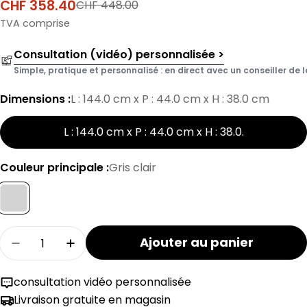
CHF 358.40
CHF 448.00
Prix
Prix
de
normal
TVA comprise
vente
Consultation (vidéo) personnalisée >
Simple, pratique et personnalisé : en direct avec un conseiller de l
Dimensions :
L : 144.0 cm x P : 44.0 cm x H : 38.0 cm
L : 144.0 cm x P : 44.0 cm x H : 38.0
.
Couleur principale :
Gris clair
Quantité
Ajouter au panier
Réduire la quantité pour le banc HASENA PAT
Augmenter la quantité pour le banc
consultation vidéo personnalisée
Livraison gratuite en magasin