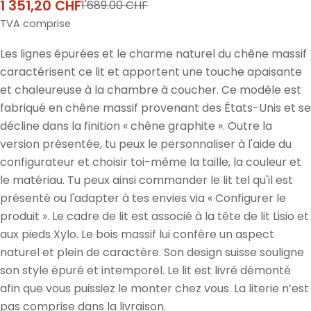
1 351,20 CHF
1'689.00 CHF
Prix
Prix
de
habituel
TVA comprise
vente
Les lignes épurées et le charme naturel du chêne massif
caractérisent ce lit et apportent une touche apaisante
et chaleureuse à la chambre à coucher. Ce modèle est
fabriqué en chêne massif provenant des États-Unis et se
décline dans la finition « chêne graphite ». Outre la
version présentée, tu peux le personnaliser à l'aide du
configurateur et choisir toi-même la taille, la couleur et
le matériau. Tu peux ainsi commander le lit tel qu'il est
présenté ou l'adapter à tes envies via « Configurer le
produit ». Le cadre de lit est associé à la tête de lit Lisio et
aux pieds Xylo. Le bois massif lui confère un aspect
naturel et plein de caractère. Son design suisse souligne
son style épuré et intemporel. Le lit est livré démonté
afin que vous puissiez le monter chez vous. La literie n’est
pas comprise dans la livraison.