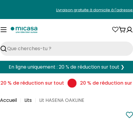
Aller
Livraison gratuite à domicile à l'adress
au
contenu
Pani
Rechercher
En ligne uniquement : 20 % de réduction sur tout ❯
20 % de réduction sur tout
20 % de réduction sur 
Accueil
Lits
Lit HASENA OAKLINE