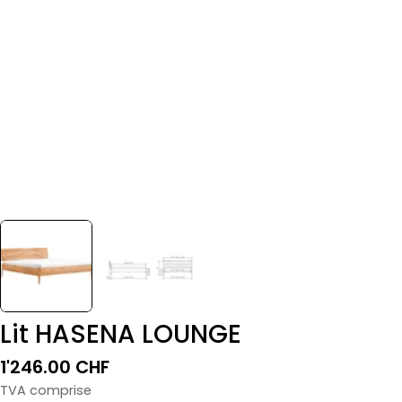
Lit HASENA LOUNGE
Prix
1'246.00 CHF
normal
TVA comprise