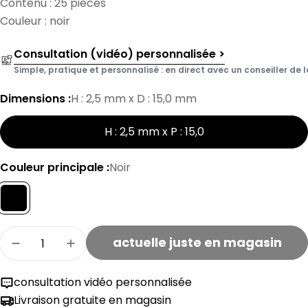
Contenu : 25 pièces
Couleur : noir
Consultation (vidéo) personnalisée >
Simple, pratique et personnalisé : en direct avec un conseiller de l
Dimensions :
H : 2,5 mm x D : 15,0 mm
H : 2,5 mm x P : 15,0
Couleur principale :
Noir
Quantité
actuelle juste en magasin
Lot de patins antidérapants Fix-O-Moll 2,5 mm
Quantité de patins antidérapants Fix
consultation vidéo personnalisée
Livraison gratuite en magasin